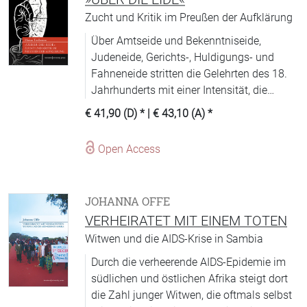
außerstande, den sich versteifenden
Zucht und Kritik im Preußen der Aufklärung
passiven Widerstand zu brechen. Der Fall
zeigt exemplarisch, dass Moral nicht
Über Amtseide und Bekenntniseide,
machtlos ist, wenn es um Völkermord geht.
Judeneide, Gerichts-, Huldigungs- und
Moralische Normen werden zum
Fahneneide stritten die Gelehrten des 18.
Machtfaktor, so die These, wenn
Jahrhunderts mit einer Intensität, die
moralische und politische Urteilskraft
zunächst überrascht. Aber gerade hier
€ 41,90 (D)
* |
€ 43,10 (A)
*
zusammentreffen und Schlüsselakteure die
zeigt sich die Aktualität der Aufklärung.
Gabe und die Möglichkeit haben, das
Open Access
politische Opportunitätskalkül der
Indifferenten und Mittäter zu beeinflussen.«
JOHANNA OFFE
VERHEIRATET MIT EINEM TOTEN
Witwen und die AIDS-Krise in Sambia
Durch die verheerende AIDS-Epidemie im
südlichen und östlichen Afrika steigt dort
die Zahl junger Witwen, die oftmals selbst