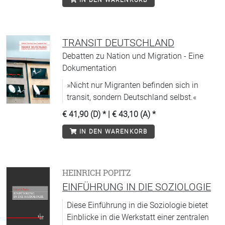
IN DEN WARENKORB
Mythosmaterial bearbeiten, insbesondere
die biblische Geschichte vom Bund Moses
mit dem Volk Israel, der Gesetzgebung am
Berg Sinai mit dem religiösen Bilderverbot
TRANSIT DEUTSCHLAND
und dem Tanz um das Goldene Kalb.
Debatten zu Nation und Migration - Eine
Damit können wir - so die hier vertretene
Dokumentation
These - im Leviathan-Titelbild auch nicht
»Nicht nur Migranten befinden sich in
mehr nur ein politisches Totem und eine
transit, sondern Deutschland selbst.«
(gewaltsame) Szene der politischen
Gemeinschaftsbildung sehen, sondern
€ 41,90 (D)
* |
€ 43,10 (A)
*
müssen zugleich die Szene einer religiösen
IN DEN WARENKORB
Gemeinschaftsbildung erkennen, die uns
an die zentrale Botschaft des Leviathan
erinnert: »both State and the Church are the
same man«.«
HEINRICH POPITZ
EINFÜHRUNG IN DIE SOZIOLOGIE
Diese Einführung in die Soziologie bietet
Einblicke in die Werkstatt einer zentralen