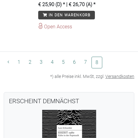
€ 25,90 (D)
* |
€ 26,70 (A)
*
IN DEN WARENKORB
Open Access
1
2
3
4
5
6
7
(aktuelle Seite)
8
*) alle Preise inkl. MwSt, zzgl.
Versandkosten
ERSCHEINT DEMNÄCHST