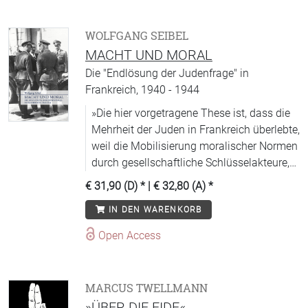
das sich am klarsten in den Werken der
Kunst und der Massenkultur zeigt. Diese
WOLFGANG SEIBEL
muß man verstehen, will man die Kämpfe
MACHT UND MORAL
der Gegenwart analysieren.
Die "Endlösung der Judenfrage" in
Frankreich, 1940 - 1944
»Die hier vorgetragene These ist, dass die
Mehrheit der Juden in Frankreich überlebte,
weil die Mobilisierung moralischer Normen
durch gesellschaftliche Schlüsselakteure,
namentlich die Vertreter des hohen
€ 31,90 (D)
* |
€ 32,80 (A)
*
katholischen Klerus, das Machtkalkül der
IN DEN WARENKORB
Mittäter verschob, ohne die die Einleitung
der -Endlösung- in Frankreich nicht
Open Access
möglich gewesen wäre. Ab September
1942 weigerte sich die Regierung in Vichy,
Eichmanns Deportationsplan wie geplant
MARCUS TWELLMANN
und verabredet umzusetzen, und die SS ist
»ÜBER DIE EIDE«