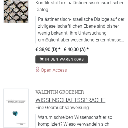
Konfliktstoff im palästinensisch-israelischen
Dialog
Palästinensisch-israelische Dialoge auf der
zivilgesellschaftlichen Ebene sind bisher
wenig bekannt. Ihre Untersuchung
ermöglicht aber wesentliche Erkenntnisse
über die Chancen und Schwierigkeiten der
€ 38,90 (D)
* |
€ 40,00 (A)
*
Zusammenarbeit im Nahostkonflikt, über
IN DEN WARENKORB
Hoffnungen und Erfahrungen,
Gemeinsamkeiten und Unterschiede,
Open Access
Geschichtsverständnis und die Bedeutung
des kollektiven Gedächtnisses.
VALENTIN GROEBNER
WISSENSCHAFTSSPRACHE
Eine Gebrauchsanweisung
Warum schreiben Wissenschaftler so
kompliziert? Wieso verwandeln sich