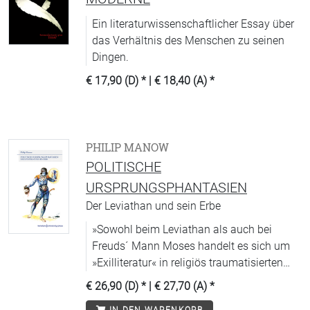
Ein literaturwissenschaftlicher Essay über
das Verhältnis des Menschen zu seinen
Dingen.
€ 17,90 (D)
* |
€ 18,40 (A)
*
PHILIP MANOW
POLITISCHE
URSPRUNGSPHANTASIEN
Der Leviathan und sein Erbe
»Sowohl beim Leviathan als auch bei
Freuds´ Mann Moses handelt es sich um
»Exilliteratur« in religiös traumatisierten
Zeiten. Es überrascht daher nicht, dass
€ 26,90 (D)
* |
€ 27,70 (A)
*
beide über lange Strecken das identische