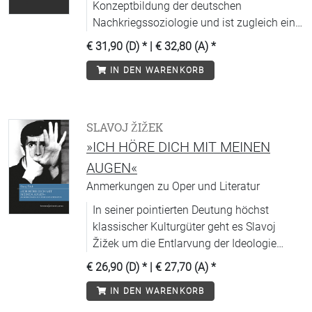
Konzeptbildung der deutschen
Nachkriegssoziologie und ist zugleich ein
eindrucksvolles
€ 31,90 (D)
* |
€ 32,80 (A)
*
wissenschaftsgeschichtliches Dokument,
IN DEN WARENKORB
in dem sich der Übergang von einer
universalistisch-idealistisch orientierten
hin zu einer modernen, empirisch-
methodisch verfahrenden Soziologie
SLAVOJ ŽIŽEK
vollzieht. Nicht zuletzt in diesem Übergang
»ICH HÖRE DICH MIT MEINEN
erweist sich die aktuelle Relevanz von
AUGEN«
Popitz´ Denken.
Anmerkungen zu Oper und Literatur
In seiner pointierten Deutung höchst
klassischer Kulturgüter geht es Slavoj
Žižek um die Entlarvung der Ideologie
selbst an Orten, an denen man sie bisher
€ 26,90 (D)
* |
€ 27,70 (A)
*
nicht vermutet hatte. Mit scharfem Witz
IN DEN WARENKORB
und dem rechten Gespür für das Paradox
zielt er immer auf das aktuell Politische,