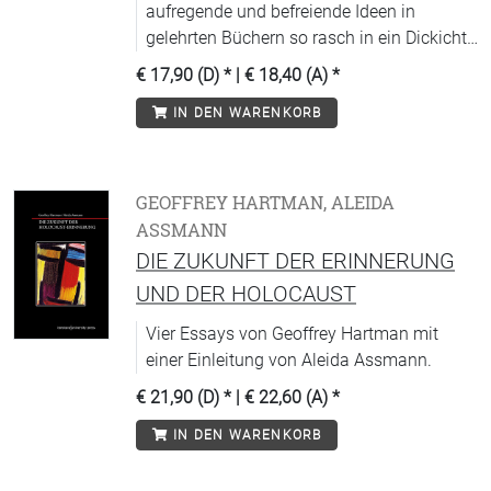
aufregende und befreiende Ideen in
gelehrten Büchern so rasch in ein Dickicht
aus beinahe undurchdringlichem, zähem
€ 17,90 (D)
* |
€ 18,40 (A)
*
Jargon? Und wie lässt sich das anders
IN DEN WARENKORB
machen - klarer, griffiger, lesbarer?
GEOFFREY HARTMAN, ALEIDA
ASSMANN
DIE ZUKUNFT DER ERINNERUNG
UND DER HOLOCAUST
Vier Essays von Geoffrey Hartman mit
einer Einleitung von Aleida Assmann.
€ 21,90 (D)
* |
€ 22,60 (A)
*
IN DEN WARENKORB