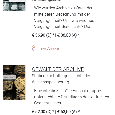
Wie wurden Archive zu Orten der
mittelbaren Begegnung mit der
Vergangenheit? Und wie wird aus
Vergangenheit Geschichte? Die
kulturhistorische Studie von Mario Wimmer
€ 36,90 (D)
* |
€ 38,00 (A)
*
untersucht das Aufeinandertreffen von
bürokratischer Rationalität und
Open Access
historischer Einbildungskraft um die
Wende zum 20. Jahrhundert.
GEWALT DER ARCHIVE
Studien zur Kulturgeschichte der
Wissensspeicherung
Eine interdisziplinäre Forschergruppe
untersucht die Grundlagen des kulturellen
Gedächtnisses.
€ 52,00 (D)
* |
€ 53,50 (A)
*