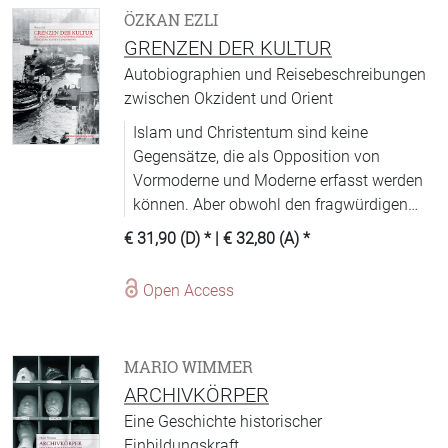
ÖZKAN EZLI
GRENZEN DER KULTUR
Autobiographien und Reisebeschreibungen
zwischen Okzident und Orient
Islam und Christentum sind keine
Gegensätze, die als Opposition von
Vormoderne und Moderne erfasst werden
können. Aber obwohl den fragwürdigen
Etikettierungen von Menschen nach
€ 31,90 (D)
* |
€ 32,80 (A)
*
Kulturen, Kulturkreisen oder religiösen
Traditionen vielfach abgeschworen wird,
Open Access
fehlen bis heute differenzierte
Untersuchungen zum Verhältnis von Orient
und Okzident.
MARIO WIMMER
ARCHIVKÖRPER
Eine Geschichte historischer
Einbildungskraft