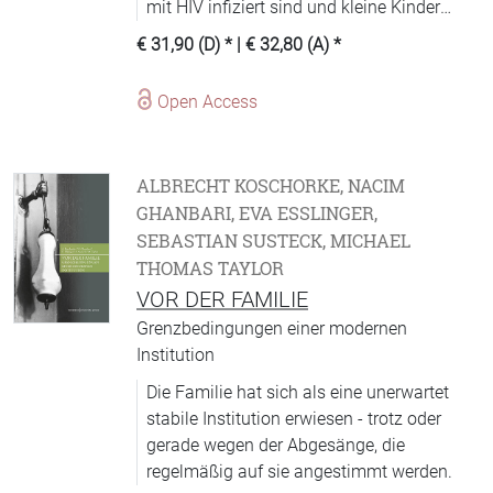
mit HIV infiziert sind und kleine Kinder
versorgen müssen. Für die Witwe eines
€ 31,90 (D)
* |
€ 32,80 (A)
*
Verstorbenen ist die Zeit nach dem Tod
des Mannes aber noch aus anderen
Open Access
Gründen gefährlich. Durch den ehelichen
Geschlechtsverkehr ist sie eng mit dem
spirit des Mannes verbunden, der sich in
ALBRECHT KOSCHORKE, NACIM
ihrem Körper aufhält. Sie ist eine
GHANBARI, EVA ESSLINGER, S
mukamfwilua und somit »verheiratet mit
EBASTIAN SUSTECK, MICHAEL T
einem Toten«. Dieser Zustand endet erst,
HOMAS TAYLOR
wenn ihre Verbindung zum verstorbenen
VOR DER FAMILIE
Mann rituell aufgelöst wird. Die hieraus
resultierenden Konflikte zwischen Witwen
Grenzbedingungen einer modernen
und ihrem Umfeld zeigen, dass die AIDS-
Institution
Krise in Sambia nicht nur destabilisierende
Die Familie hat sich als eine unerwartet
Folgen hat, sondern auch die
stabile Institution erwiesen - trotz oder
Neubestimmung kultureller Grenzen
gerade wegen der Abgesänge, die
notwendig macht.
regelmäßig auf sie angestimmt werden.