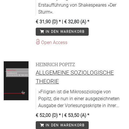
Erstaufführung von Shakespeares »Der
Sturm«.
€ 31,90 (D)
* |
€ 32,80 (A)
*
IN DEN WARENKORB
Open Access
HEINRICH POPITZ
ALLGEMEINE SOZIOLOGISCHE
THEORIE
»Filigran ist die Mikrosoziologie von
Popitz, die nun in einer ausgezeichneten
Ausgabe der Vorlesungsskripte in ihrer
Entstehung zum Nachvollzug einlädt.«
€ 52,00 (D)
* |
€ 53,50 (A)
*
IN DEN WARENKORB