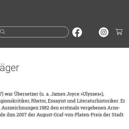
Suche nach Büchern oder A
äger
) war Übersetzer (u. a. James Joyce »Ulysses«),
ligionskritiker, Rhetor, Essayist und Literaturhistoriker. Er
en Auszeichnungen 1982 den erstmals vergebenen Arno-
e ihm 2007 der August-Graf-von-Platen-Preis der Stadt