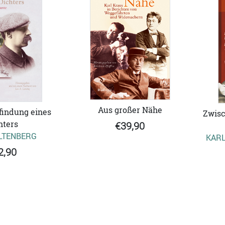
Aus großer Nähe
findung eines
Zwisc
hters
€39,90
LTENBERG
KARL
2,90