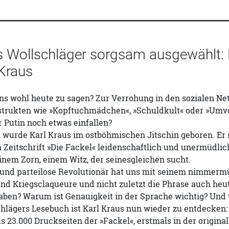
 Wollschläger sorgsam ausgewählt: D
 Kraus
ns wohl heute zu sagen? Zur Verrohung in den sozialen Ne
rukten wie »Kopftuchmädchen«, »Schuldkult« oder »Umvo
 Putin noch etwas einfallen?
 wurde Karl Kraus im ostböhmischen Jitschin geboren. Er s
Zeitschrift »Die Fackel« leidenschaftlich und unermüdlic
inem Zorn, einem Witz, der seinesgleichen sucht.
- und parteilose Revolutionär hat uns mit seinem nimmer
d Kriegsclaqueure und nicht zuletzt die Phrase auch heute
aben? Warum ist Genauigkeit in der Sprache wichtig? Und w
hlägers Lesebuch ist Karl Kraus nun wieder zu entdecken:
 23.000 Druckseiten der »Fackel«, erstmals in der origin