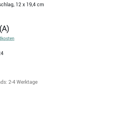
schlag, 12 x 19,4 cm
(A)
dkosten
24
nds: 2-4 Werktage