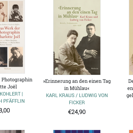
 Photographin
»Erinnerung an den einen Tag
De
tte Joël
in Mühlau«
en
KOHLERT |
KARL KRAUS / LUDWIG VON
ge
H PFÄFFLIN
FICKER
8,00
€24,90