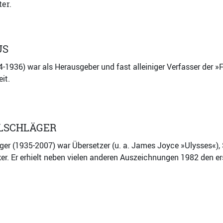
er.
US
4-1936) war als Herausgeber und fast alleiniger Verfasser der 
eit.
LSCHLÄGER
r (1935-2007) war Übersetzer (u. a. James Joyce »Ulysses«), Schr
iker. Er erhielt neben vielen anderen Auszeichnungen 1982 den 