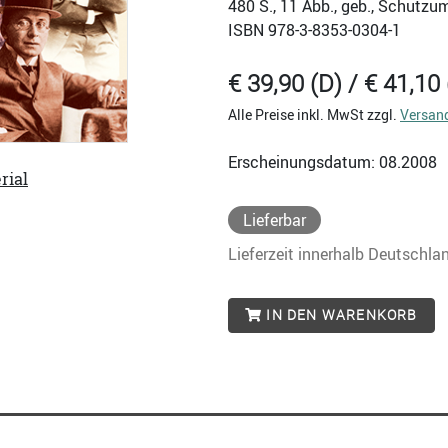
480
S., 11 Abb., geb., Schutzu
ISBN
978-3-8353-0304-1
€ 39,90 (D) / € 41,10 
Alle Preise inkl. MwSt zzgl.
Versan
Erscheinungsdatum: 08.2008
rial
Lieferbar
Lieferzeit innerhalb Deutschla
IN DEN WARENKORB