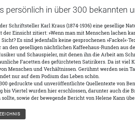
us persönlich in über 300 bekannten
der Schriftsteller Karl Kraus (1874-1936) eine gesellige Na
t der Einsicht zitiert: »Wenn man mit Menschen lachen ka
 Sicht? Es sind jedenfalls keine gesprochenen »Fackel«-Tex
r an den geselligen nächtlichen Kaffeehaus-Runden aus d
Musiker und Schauspieler, mit denen ihn die Arbeit am S
aunliche Facetten des gefürchteten Satirikers. Da ist viel
n Menschen und Verhältnissen. Gerühmt werden sein Takt,
indet nur auf dem Podium das Leben schön.
300 gedruckte und unveröffentlichte Quellentexte von Ben
 bis Viertel wurden hier erschlossen, darunter auch die B
 sollte, sowie der bewegende Bericht von Helene Kann übe
ZEICHNIS