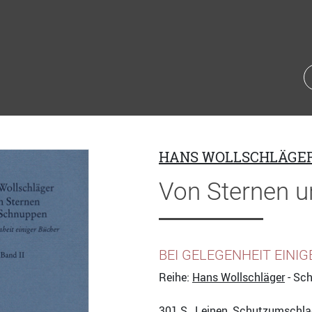
HANS WOLLSCHLÄGE
Von Sternen u
BEI GELEGENHEIT EINI
Reihe:
Hans Wollschläger
- Sch
301
S., Leinen, Schutzumschla