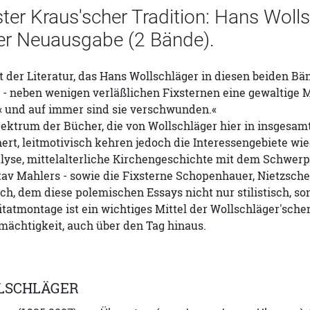
ter Kraus'scher Tradition: Hans Wolls
ter Neuausgabe (2 Bände).
er Literatur, das Hans Wollschläger in diesen beiden Bän
- neben wenigen verläßlichen Fixsternen eine gewaltige 
!« und auf immer sind sie verschwunden.«
ktrum der Bücher, die von Wollschläger hier in insgesamt
chert, leitmotivisch kehren jedoch die Interessengebiete w
lyse, mittelalterliche Kirchengeschichte mit dem Schwer
av Mahlers - sowie die Fixsterne Schopenhauer, Nietzsche
uch, dem diese polemischen Essays nicht nur stilistisch, s
tatmontage ist ein wichtiges Mittel der Wollschläger'schen 
mächtigkeit, auch über den Tag hinaus.
LSCHLÄGER