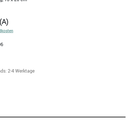
(A)
dkosten
06
nds: 2-4 Werktage