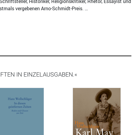
iftsteller, Historiker, Religionskritiker, Rhetor, Essayist und
erstmals vergebenen Arno-Schmidt-Preis. …
FTEN IN EINZELAUSGABEN.«