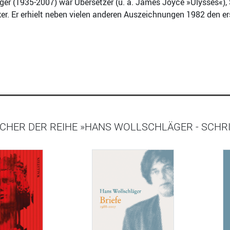
r (1935-2007) war Übersetzer (u. a. James Joyce »Ulysses«), Schr
iker. Er erhielt neben vielen anderen Auszeichnungen 1982 den 
CHER DER REIHE »HANS WOLLSCHLÄGER - SCHRI