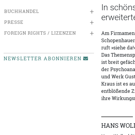
In schöns
+
BUCHHANDEL
erweiter
+
PRESSE
+
FOREIGN RIGHTS / LIZENZEN
Am Firmament d
Schopenhauer 
ruft »siehe da
Das Themenspe
NEWSLETTER ABONNIEREN
ist breit gefä
der Psychoana
und Werk Gust
Kraus ist es a
entblößende Zi
ihre Wirkungs
HANS WOL