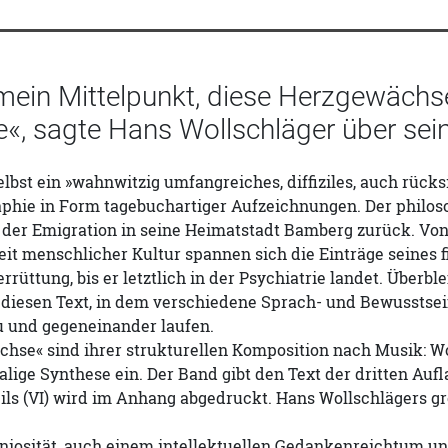
 mein Mittelpunkt, diese Herzgewäch
e«, sagte Hans Wollschläger über s
elbst ein »wahnwitzig umfangreiches, diffiziles, auch rück
phie in Form tagebuchartiger Aufzeichnungen. Der philoso
 der Emigration in seine Heimatstadt Bamberg zurück. Von 
t menschlicher Kultur spannen sich die Einträge seines f
errüttung, bis er letztlich in der Psychiatrie landet. Übe
diesen Text, in dem verschiedene Sprach- und Bewusstse
u und gegeneinander laufen.
chse« sind ihrer strukturellen Komposition nach Musik: 
alige Synthese ein. Der Band gibt den Text der dritten Auf
eils (VI) wird im Anhang abgedruckt. Hans Wollschlägers 
niosität, auch einem intellektuellen Gedankenreichtum un