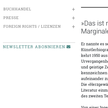
+
BUCHHANDEL
+
PRESSE
»Das ist
+
FOREIGN RIGHTS / LIZENZEN
Marginal
Er nannte es s
NEWSLETTER ABONNIEREN
Künstlerbiogra
kehrt 1950 aus
Urvergangenhei
und geistige Z
kennzeichnen 
aufeinander z
Die »Herzgewä
Literatur einm
des zweiten T
Von einer Inge