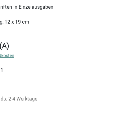
riften in Einzelausgaben
g, 12 x 19 cm
(A)
dkosten
11
nds: 2-4 Werktage