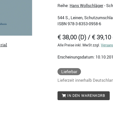
Reihe:
Hans Wollschläger
- Sch
544
S., Leinen, Schutzumschla
ISBN
978-3-8353-0958-6
€ 38,00 (D) / € 39,10 
rial
Alle Preise inkl. MwSt zzgl.
Versan
Erscheinungsdatum: 10.10.20
Lieferbar
Lieferzeit innerhalb Deutschla
IN DEN WARENKORB