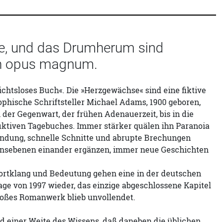
se, und das Drumherum sind
ein opus magnum.
sichtsloses Buch«. Die »Herzgewächse« sind eine fiktive
phische Schriftsteller Michael Adams, 1900 geboren,
der Gegenwart, der frühen Adenauerzeit, bis in die
iktiven Tagebuches. Immer stärker quälen ihn Paranoia
rblendung, schnelle Schnitte und abrupte Brechungen
insebenen einander ergänzen, immer neue Geschichten
Wortklang und Bedeutung gehen eine in der deutschen
lage von 1997 wieder, das einzige abgeschlossene Kapitel
großes Romanwerk blieb unvollendet.
d einer Weite des Wissens, daß daneben die üblichen