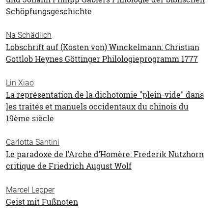
Schöpfungsgeschichte
Na Schädlich
Lobschrift auf (Kosten von) Winckelmann: Christian
Gottlob Heynes Göttinger Philologieprogramm 1777
Lin Xiao
La représentation de la dichotomie "plein-vide" dans
les traités et manuels occidentaux du chinois du
19ème siècle
Carlotta Santini
Le paradoxe de l’Arche d’Homère: Frederik Nutzhorn
critique de Friedrich August Wolf
Marcel Lepper
Geist mit Fußnoten