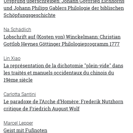
Ursprung überschreiben: Johann Gottfried Eichhorns
und Johann Philipp Gablers Philologie der biblischen
Schöpfungsgeschichte
Na Schädlich
Lobschrift auf (Kosten von) Winckelmann: Christian
Gottlob Heynes Göttinger Philologieprogramm 1777
Lin Xiao
La représentation de la dichotomie "plein-vide" dans
les traités et manuels occidentaux du chinois du
19ème siècle
Carlotta Santini
Le paradoxe de l’Arche d’Homère: Frederik Nutzhorn
critique de Friedrich August Wolf
Marcel Lepper
Geist mit Fußnoten