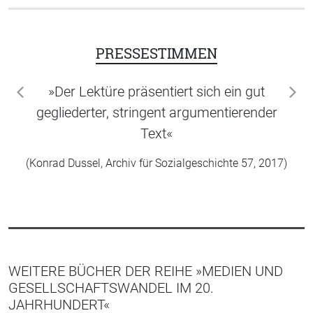
PRESSESTIMMEN
»Der Lektüre präsentiert sich ein gut
zurück
wei
gegliederter, stringent argumentierender
Text«
(Konrad Dussel, Archiv für Sozialgeschichte 57, 2017)
WEITERE BÜCHER DER REIHE »MEDIEN UND
GESELLSCHAFTSWANDEL IM 20.
JAHRHUNDERT«