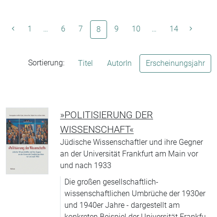
1
…
6
7
(aktuelle Seite)
9
10
…
14
8
Sortierung:
Titel
AutorIn
Erscheinungsjahr
»POLITISIERUNG DER
WISSENSCHAFT«
Jüdische Wissenschaftler und ihre Gegner
an der Universität Frankfurt am Main vor
und nach 1933
Die großen gesellschaftlich-
wissenschaftlichen Umbrüche der 1930er
und 1940er Jahre - dargestellt am
konkreten Beispiel der Universität Frankfurt