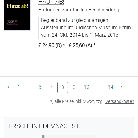
HAUT AB!
Haltungen zur rituellen Beschneidung
Begleitband zur gleichnamigen
Ausstellung im Jüdischen Museum Berlin
vom 24. Okt. 2014 bis 1. März 2015.
€ 24,90 (D)
* |
€ 25,60 (A)
*
1
…
6
7
(aktuelle Seite)
9
10
…
14
8
*) alle Preise inkl. MwSt, zzgl.
Versandkosten
ERSCHEINT DEMNÄCHST