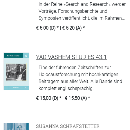
In der Reihe »Search and Research« werden
Vorträge, Forschungsberichte und
Symposien veröffentlicht, die im Rahmen
des »Yad Vashem International Institute for
€ 5,00 (D)
* |
€ 5,20 (A)
*
Holocaust Research« entstanden sind.
YAD VASHEM STUDIES 43.1
Eine der führenden Zeitschriften zur
Holocaustforschung mit hochkarätigen
Beiträgern aus aller Welt. Alle Bände sind
komplett englischsprachig.
€ 15,00 (D)
* |
€ 15,50 (A)
*
SUSANNA SCHRAFSTETTER