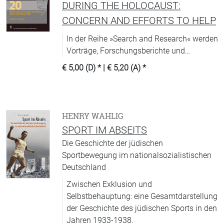
DURING THE HOLOCAUST:
CONCERN AND EFFORTS TO HELP
In der Reihe »Search and Research« werden
Vorträge, Forschungsberichte und
Symposien veröffentlicht, die im Rahmen
€ 5,00 (D)
* |
€ 5,20 (A)
*
des »Yad Vashem International Institute for
Holocaust Research« entstanden sind.
HENRY WAHLIG
SPORT IM ABSEITS
Die Geschichte der jüdischen
Sportbewegung im nationalsozialistischen
Deutschland
Zwischen Exklusion und
Selbstbehauptung: eine Gesamtdarstellung
der Geschichte des jüdischen Sports in den
Jahren 1933-1938.