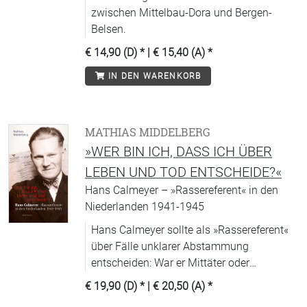
zwischen Mittelbau-Dora und Bergen-
Belsen.
€ 14,90 (D)
* |
€ 15,40 (A)
*
IN DEN WARENKORB
MATHIAS MIDDELBERG
»WER BIN ICH, DASS ICH ÜBER
LEBEN UND TOD ENTSCHEIDE?«
Hans Calmeyer – »Rassereferent« in den
Niederlanden 1941-1945
Hans Calmeyer sollte als »Rassereferent«
über Fälle unklarer Abstammung
entscheiden: War er Mittäter oder
Widerständler?
€ 19,90 (D)
* |
€ 20,50 (A)
*