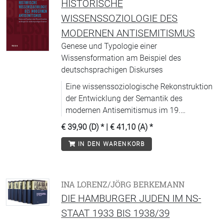
HISTORISCHE
WISSENSSOZIOLOGIE DES
MODERNEN ANTISEMITISMUS
Genese und Typologie einer
Wissensformation am Beispiel des
deutschsprachigen Diskurses
Eine wissenssoziologische Rekonstruktion
der Entwicklung der Semantik des
modernen Antisemitismus im 19.
Jahrhundert in ihrer Relation zu einem
€ 39,90 (D)
* |
€ 41,10 (A)
*
kollektiven Selbstbild.
IN DEN WARENKORB
INA LORENZ/JÖRG BERKEMANN
DIE HAMBURGER JUDEN IM NS-
STAAT 1933 BIS 1938/39