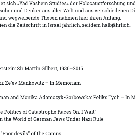
met sich »Yad Vashem Studies« der Holocaustforschung und
cher und Denker aus aller Welt und aus verschiedenen Dis
nd wegweisende Thesen nahmen hier ihren Anfang.
en die Zeitschrift in Israel jährlich, seitdem halbjährlich.
stein: Sir Martin Gilbert, 1936–2015
i: Ze’ev Mankowitz – In Memoriam
gman and Monika Adamczyk-Garbowska: Feliks Tych – In
e Politics of Catastrophe Races On. I Wait"
in the World of German Jews Under Nazi Rule
"Poor devils" of the Camps