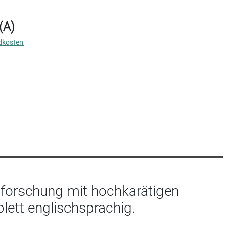
(A)
dkosten
stforschung mit hochkarätigen
plett englischsprachig.