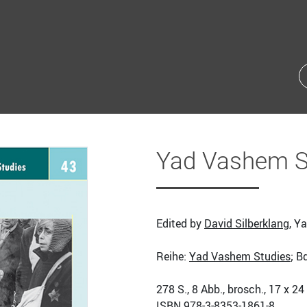
Yad Vashem S
Edited by
David Silberklang
, Y
Reihe:
Yad Vashem Studies
; B
278
S., 8 Abb., brosch., 17 x 2
ISBN
978-3-8353-1861-8