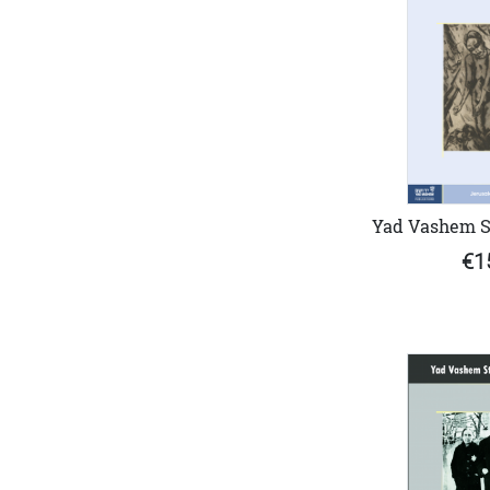
Yad Vashem St
€1