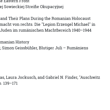
he Eastern Front
j Sowieckiej Streifie Okupacyjnej
and Their Plans During the Romanian Holocaust
macht von rechts. Die "Legion Erzengel Michael" in
er Juden im rumänischen Machtbereich 1940–1944
omanian History
; Simon Geissbühler, Blutiger Juli – Rumäniens
das, Laura Jockusch, and Gabriel N. Finder, "Auschwitz
p. 139–171