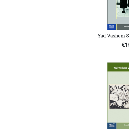
Yad Vashem St
€1