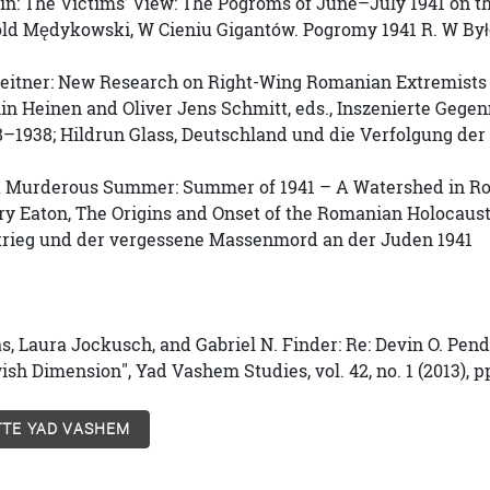
in: The Victims’ View: The Pogroms of June–July 1941 on t
ld Mędykowski, W Cieniu Gigantów. Pogromy 1941 R. W Byłe
eitner: New Research on Right-Wing Romanian Extremists 
n Heinen and Oliver Jens Schmitt, eds., Inszenierte Gegen
–1938; Hildrun Glass, Deutschland und die Verfolgung d
 A Murderous Summer: Summer of 1941 – A Watershed in R
y Eaton, The Origins and Onset of the Romanian Holocaust
rieg und der vergessene Massenmord an der Juden 1941
s, Laura Jockusch, and Gabriel N. Finder: Re: Devin O. Pen
ish Dimension", Yad Vashem Studies, vol. 42, no. 1 (2013), p
TE YAD VASHEM