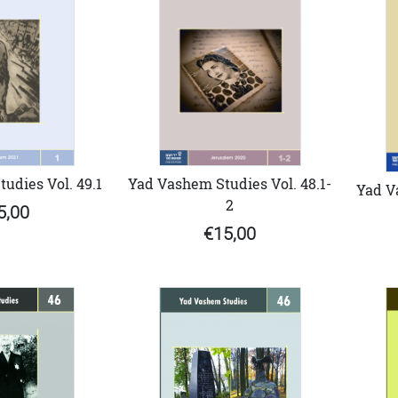
udies Vol. 49.1
Yad Vashem Studies Vol. 48.1-
Yad V
2
5,00
€15,00