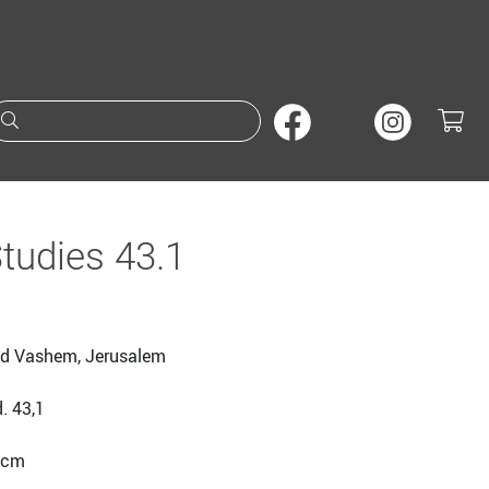
Suche nach Büchern oder A
tudies 43.1
ad Vashem, Jerusalem
d. 43,1
4 cm