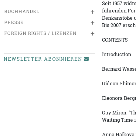
Seit 1957 wid
führenden Fors
+
BUCHHANDEL
Denkanstöße u
+
PRESSE
Bis 2007 erschi
+
FOREIGN RIGHTS / LIZENZEN
CONTENTS
Introduction
NEWSLETTER ABONNIEREN
Bernard Wasser
Gideon Shimon
Eleonora Ber
Guy Miron: "Th
Waiting Time 
Anna Hájková: 