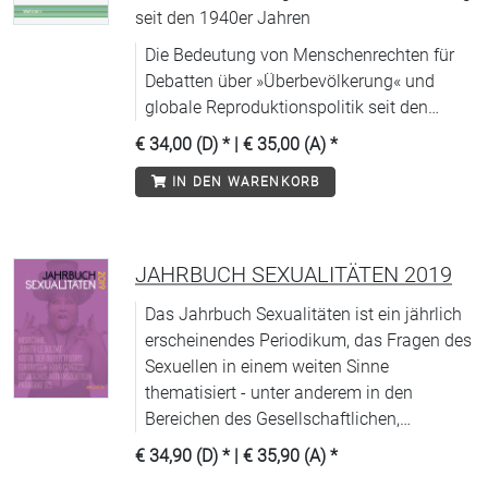
seit den 1940er Jahren
Die Bedeutung von Menschenrechten für
Debatten über »Überbevölkerung« und
globale Reproduktionspolitik seit den
1940er Jahren.
€ 34,00 (D)
* |
€ 35,00 (A)
*
IN DEN WARENKORB
JAHRBUCH SEXUALITÄTEN 2019
Das Jahrbuch Sexualitäten ist ein jährlich
erscheinendes Periodikum, das Fragen des
Sexuellen in einem weiten Sinne
thematisiert - unter anderem in den
Bereichen des Gesellschaftlichen,
Politischen, Kulturellen, Historischen und
€ 34,90 (D)
* |
€ 35,90 (A)
*
Juristischen, in der Medizin und den