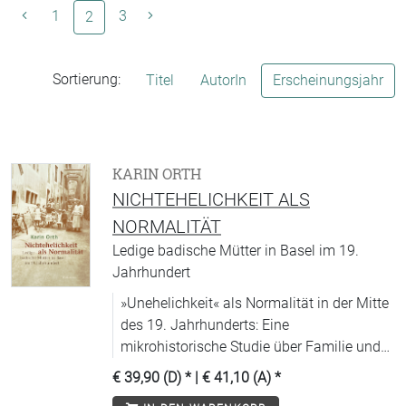
1
(aktuelle Seite)
3
2
Sortierung:
Titel
AutorIn
Erscheinungsjahr
KARIN ORTH
NICHTEHELICHKEIT ALS
NORMALITÄT
Ledige badische Mütter in Basel im 19.
Jahrhundert
»Unehelichkeit« als Normalität in der Mitte
des 19. Jahrhunderts: Eine
mikrohistorische Studie über Familie und
Sexualität.
€ 39,90 (D)
* |
€ 41,10 (A)
*