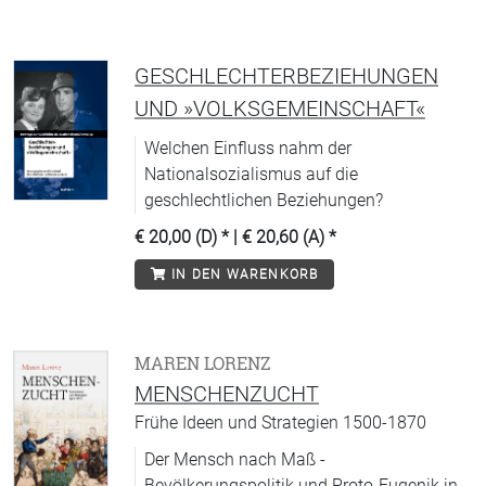
Naturwissenschaften, in Religion,
Pädagogik und Psychologie.
GESCHLECHTERBEZIEHUNGEN
UND »VOLKSGEMEINSCHAFT«
Welchen Einfluss nahm der
Nationalsozialismus auf die
geschlechtlichen Beziehungen?
€ 20,00 (D)
* |
€ 20,60 (A)
*
IN DEN WARENKORB
MAREN LORENZ
MENSCHENZUCHT
Frühe Ideen und Strategien 1500-1870
Der Mensch nach Maß -
Bevölkerungspolitik und Proto-Eugenik in