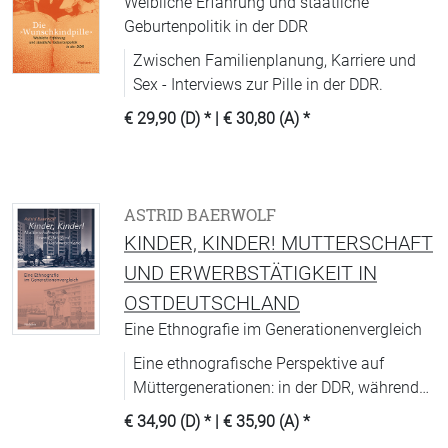
Weibliche Erfahrung und staatliche
Geburtenpolitik in der DDR
Zwischen Familienplanung, Karriere und
Sex - Interviews zur Pille in der DDR.
€ 29,90 (D)
* |
€ 30,80 (A)
*
ASTRID BAERWOLF
KINDER, KINDER! MUTTERSCHAFT
UND ERWERBSTÄTIGKEIT IN
OSTDEUTSCHLAND
Eine Ethnografie im Generationenvergleich
Eine ethnografische Perspektive auf
Müttergenerationen: in der DDR, während
der gesellschaftlichen Transformation und
€ 34,90 (D)
* |
€ 35,90 (A)
*
im gegenwärtigen Ostdeutschland.