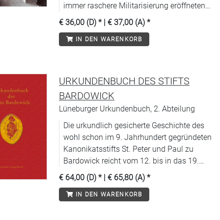
immer raschere Militarisierung eröffneten
Naturwissenschaftlern in Frankfurt am
€ 36,00 (D)
* |
€ 37,00 (A)
*
Main bisher ungeahnte Möglichkeiten.
IN DEN WARENKORB
URKUNDENBUCH DES STIFTS
BARDOWICK
Lüneburger Urkundenbuch, 2. Abteilung
Die urkundlich gesicherte Geschichte des
wohl schon im 9. Jahrhundert gegründeten
Kanonikatsstifts St. Peter und Paul zu
Bardowick reicht vom 12. bis in das 19.
Jahrhundert.
€ 64,00 (D)
* |
€ 65,80 (A)
*
IN DEN WARENKORB