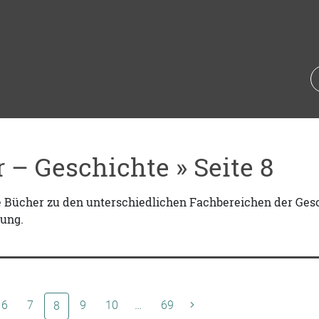
 – Geschichte » Seite 8
ie Bücher zu den unterschiedlichen Fachbereichen der Ges
ung.
6
7
(aktuelle Seite)
9
10
…
69
8