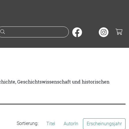
Suche nach Büchern oder A
chichte, Geschichtswissenschaft und historischen
Sortierung:
Titel
AutorIn
Erscheinungsjahr