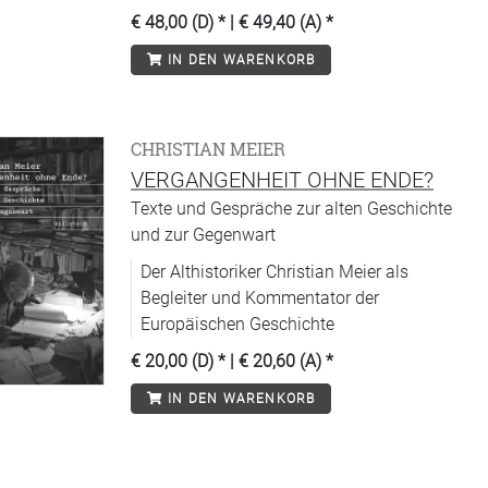
1945, sondern prägte die sich formierende
€ 48,00 (D)
* |
€ 49,40 (A)
*
Einwanderungsgesellschaft grundlegend.
IN DEN WARENKORB
CHRISTIAN MEIER
VERGANGENHEIT OHNE ENDE?
Texte und Gespräche zur alten Geschichte
und zur Gegenwart
Der Althistoriker Christian Meier als
Begleiter und Kommentator der
Europäischen Geschichte
€ 20,00 (D)
* |
€ 20,60 (A)
*
IN DEN WARENKORB