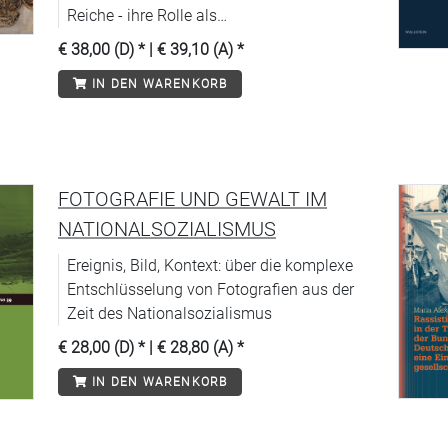
Reiche - ihre Rolle als
»Heiratsmigrantinnen« gestalteten die
€ 38,00 (D)
* |
€ 39,10 (A)
*
Frauen mitunter sehr selbstbewusst.
IN DEN WARENKORB
FOTOGRAFIE UND GEWALT IM
NATIONALSOZIALISMUS
Ereignis, Bild, Kontext: über die komplexe
Entschlüsselung von Fotografien aus der
Zeit des Nationalsozialismus
€ 28,00 (D)
* |
€ 28,80 (A)
*
IN DEN WARENKORB