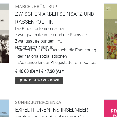
MARCEL BRÜNTRUP
ZWISCHEN ARBEITSEINSATZ UND
RASSENPOLITIK
Die Kinder osteuropäischer
Zwangsarbeiterinnen und die Praxis der
Zwangsabtreibungen im
Nationalsozialismus
Marcel Brüntrup untersucht die Entstehung
der nationalsozialistischen
»Ausländerkinder-Pflegestätten« im Kontext
von Zwangsarbeit und Rassenpolitik.
€ 46,00 (D)
* |
€ 47,30 (A)
*
IN DEN WARENKORB
SÜNNE JUTERCZENKA
EXPEDITIONEN INS INSELMEER
Zur Rezeption von Pazifikreisen im 18.