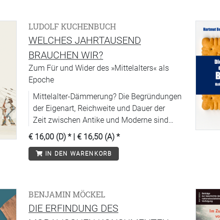
LUDOLF KUCHENBUCH
WELCHES JAHRTAUSEND
BRAUCHEN WIR?
Zum Für und Wider des »Mittelalters« als
Epoche
Mittelalter-Dämmerung? Die Begründungen
der Eigenart, Reichweite und Dauer der
Zeit zwischen Antike und Moderne sind
unübersichtlich geworden. Der Blick zurück
€ 16,00 (D)
* |
€ 16,50 (A)
*
klärt, warum, und ermöglicht Orientierung.
IN DEN WARENKORB
BENJAMIN MÖCKEL
DIE ERFINDUNG DES