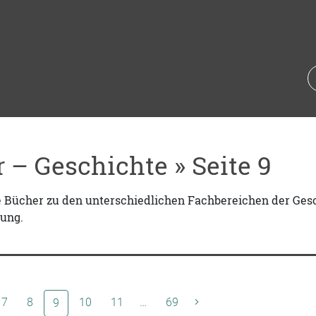
 – Geschichte » Seite 9
ie Bücher zu den unterschiedlichen Fachbereichen der Ges
ung.
7
8
(aktuelle Seite)
10
11
…
69
9