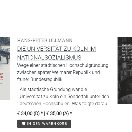
HANS-PETER ULLMANN
DIE UNIVERSITÄT ZU KÖLN IM
NATIONALSOZIALISMUS
Wege einer städtischen Hochschulgründung
zwischen später Weimarer Republik und
früher Bundesrepublik
Als städtische Gründung war die
Universität zu Köln ein Sonderfall unter den
deutschen Hochschulen. Was folgte daraus
für ihre Entwicklung in der Zeit des
€ 34,00 (D)
* |
€ 35,00 (A)
*
Nationalsozialismus?
IN DEN WARENKORB