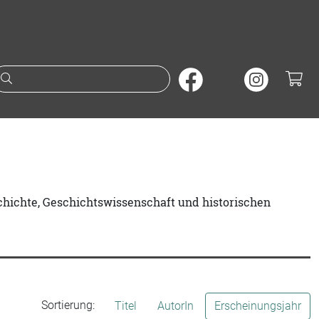
Suche nach Büchern oder A
chichte, Geschichtswissenschaft und historischen
Sortierung:
Titel
AutorIn
Erscheinungsjahr