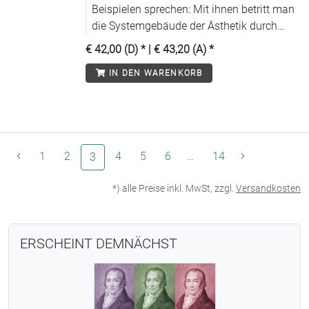
Beispielen sprechen: Mit ihnen betritt man
die Systemgebäude der Ästhetik durch
einen Seiteneingang, der über deren
€ 42,00 (D)
* |
€ 43,20 (A)
*
Ausschlüsse und Grenzen letztlich mitten
IN DEN WARENKORB
hinein führt in die normative Konstitution
des modernen Geschmacks.
1
2
(aktuelle Seite)
4
5
6
…
14
3
*) alle Preise inkl. MwSt, zzgl.
Versandkosten
ERSCHEINT DEMNÄCHST