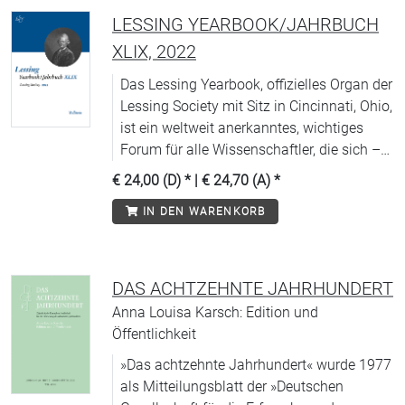
LESSING YEARBOOK/JAHRBUCH
XLIX, 2022
Das Lessing Yearbook, offizielles Organ der
Lessing Society mit Sitz in Cincinnati, Ohio,
ist ein weltweit anerkanntes, wichtiges
Forum für alle Wissenschaftler, die sich –
in englischer und deutscher Sprache – mit
€ 24,00 (D)
* |
€ 24,70 (A)
*
Literatur, Kultur und Gedankengut
IN DEN WARENKORB
Deutschlands im 18. Jahrhundert
beschäftigen.
DAS ACHTZEHNTE JAHRHUNDERT
Anna Louisa Karsch: Edition und
Öffentlichkeit
»Das achtzehnte Jahrhundert« wurde 1977
als Mitteilungsblatt der »Deutschen