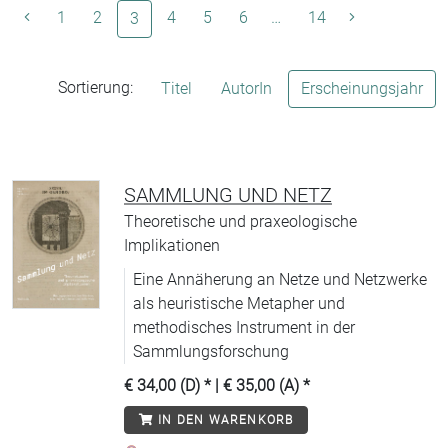
1
2
(aktuelle Seite)
4
5
6
…
14
3
Sortierung:
Titel
AutorIn
Erscheinungsjahr
SAMMLUNG UND NETZ
Theoretische und praxeologische
Implikationen
Eine Annäherung an Netze und Netzwerke
als heuristische Metapher und
methodisches Instrument in der
Sammlungsforschung
€ 34,00 (D)
* |
€ 35,00 (A)
*
IN DEN WARENKORB