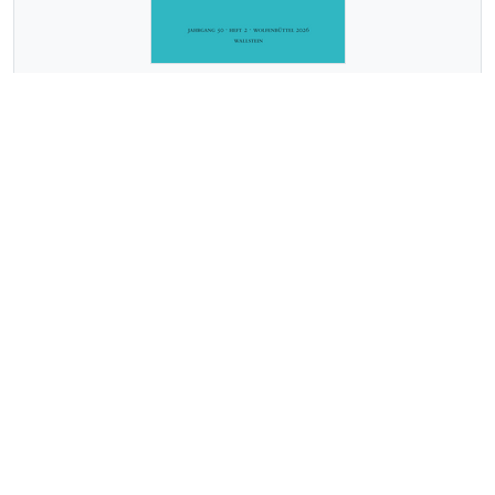
DAS ACHTZEHNTE JAHRHUNDERT
ab Dezember 2026
WISSENSCHAFTEN DES KONKRETEN