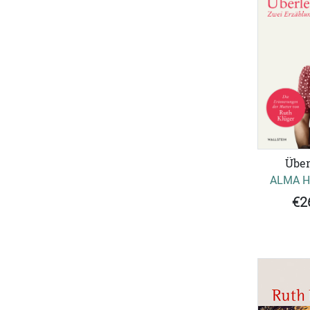
Über
ALMA H
€2