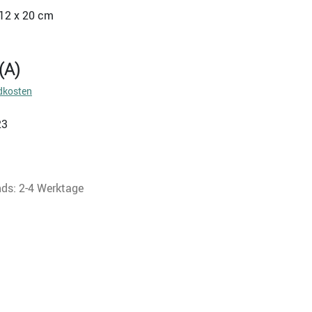
 12 x 20 cm
(A)
dkosten
23
nds: 2-4 Werktage