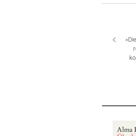
»Di
zurück
r
ko