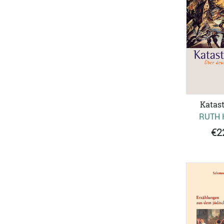
Katas
RUTH 
€2