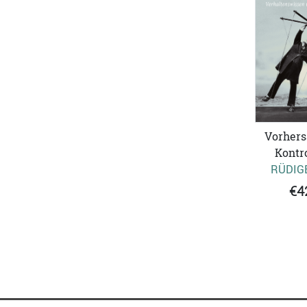
Vorhers
Kontro
RÜDIG
€4