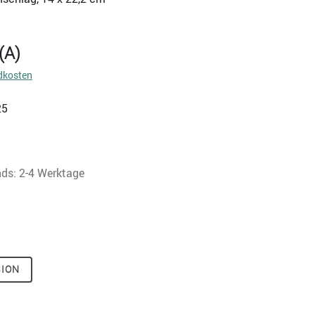
(A)
dkosten
25
nds: 2-4 Werktage
SION