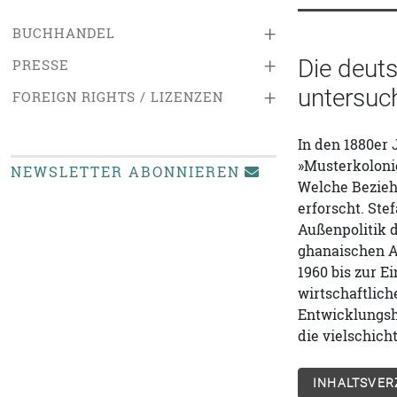
+
BUCHHANDEL
+
Die deut
PRESSE
untersuch
+
FOREIGN RIGHTS / LIZENZEN
In den 1880er 
»Musterkolonie
NEWSLETTER ABONNIEREN
Welche Bezieh
erforscht. Ste
Außenpolitik 
ghanaischen A
1960 bis zur 
wirtschaftlich
Entwicklungshi
die vielschic
INHALTSVER