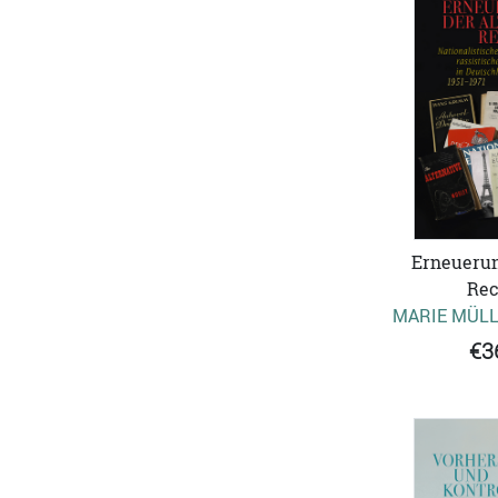
Erneuerun
Rec
MARIE MÜLL
€3