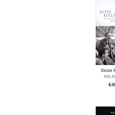
Keine 
KRIJN
€4