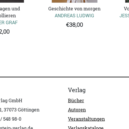
agen und
Geschichte von morgen
Vo
llieren
ANDREAS LUDWIG
JES
ER GRAF
€38,00
2,00
Verlag
erlag GmbH
Bücher
1, 37073 Göttingen
Autoren
 / 548 98-0
Veranstaltungen
stein-verlag.de
Verlagskataloge