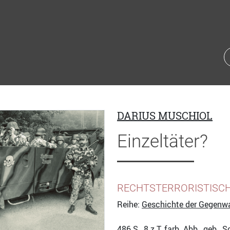
DARIUS MUSCHIOL
Einzeltäter?
RECHTSTERRORISTISCH
Reihe:
Geschichte der Gegenw
486
S., 8 z.T. farb. Abb., geb.