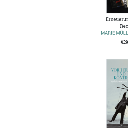
Erneuerun
Rec
MARIE MÜLL
€3