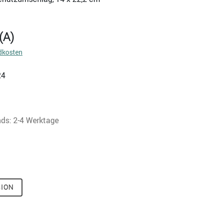
(A)
dkosten
24
nds: 2-4 Werktage
SION