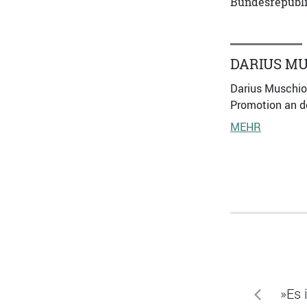
Bundesrepubli
DARIUS MU
Darius Muschiol
Promotion an de
MEHR
»Es 
zurück