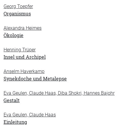
Georg Toepfer
Organismus
Alexandra Heimes
Ökologie
Henning Trüper
Insel und Archipel
Anselm Haverkamp
Synekdoche und Metalepse
Eva Geulen, Claude Haas, Diba Shokri, Hannes Bajohr
Gestalt
Eva Geulen, Claude Haas
Einleitung