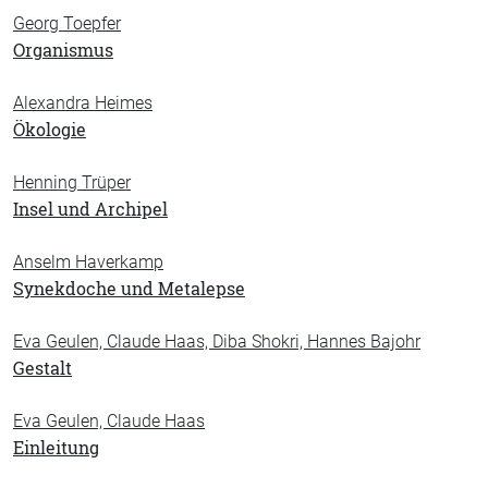
Georg Toepfer
Organismus
Alexandra Heimes
Ökologie
Henning Trüper
Insel und Archipel
Anselm Haverkamp
Synekdoche und Metalepse
Eva Geulen, Claude Haas, Diba Shokri, Hannes Bajohr
Gestalt
Eva Geulen, Claude Haas
Einleitung