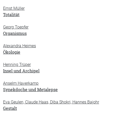
Ernst Müller
Totalität
Georg Toepfer
Organismus
Alexandra Heimes
Ökologie
Henning Trüper
Insel und Archipel
Anselm Haverkamp
Synekdoche und Metalepse
Eva Geulen, Claude Haas, Diba Shokri, Hannes Bajohr
Gestalt