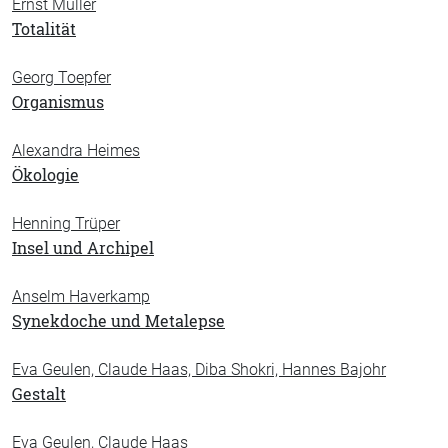
Ernst Müller
Totalität
Georg Toepfer
Organismus
Alexandra Heimes
Ökologie
Henning Trüper
Insel und Archipel
Anselm Haverkamp
Synekdoche und Metalepse
Eva Geulen, Claude Haas, Diba Shokri, Hannes Bajohr
Gestalt
Eva Geulen, Claude Haas