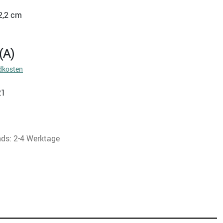
22,2 cm
(A)
dkosten
21
nds: 2-4 Werktage