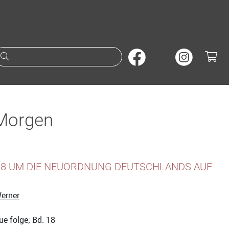
Suche nach Büchern oder A
 Morgen
8 UM DIE NEUORDNUNG DEUTSCHLANDS AUF
erner
ue folge; Bd. 18