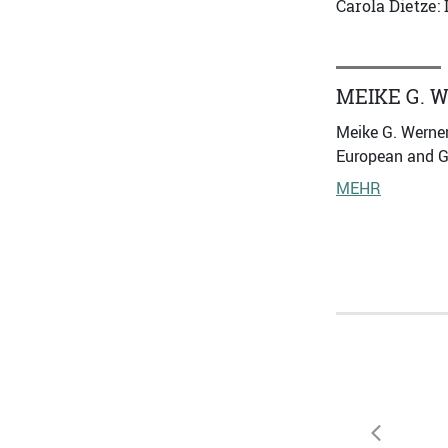
Carola Dietze:
MEIKE G. 
Meike G. Werner
European and Ge
MEHR
zurück