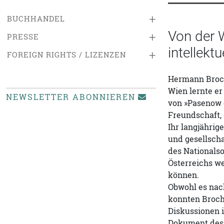
+
BUCHHANDEL
Von der W
+
PRESSE
intellekt
+
FOREIGN RIGHTS / LIZENZEN
Hermann Broch 
Wien lernte er
NEWSLETTER ABONNIEREN
von »Pasenow o
Freundschaft, 
Ihr langjährig
und gesellscha
des Nationalso
Österreichs we
können.
Obwohl es nach
konnten Broch 
Diskussionen i
Dokument des i