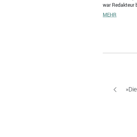
war Redakteur b
MEHR
»Die
zurück