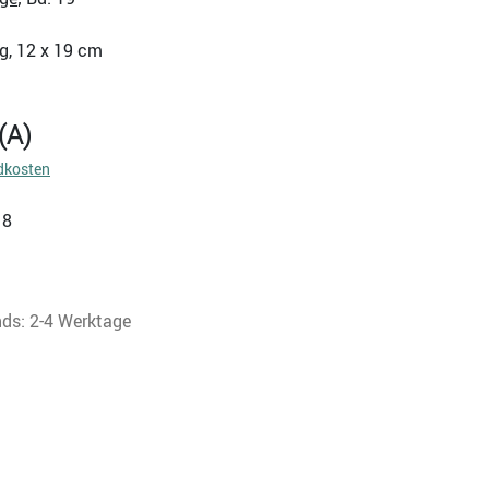
g, 12 x 19 cm
(A)
dkosten
18
nds: 2-4 Werktage