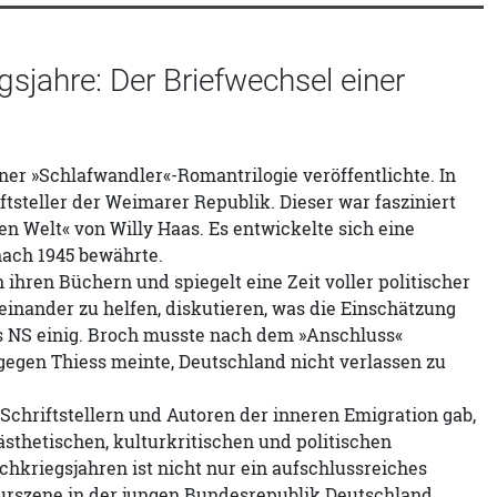
sjahre: Der Briefwechsel einer
ner »Schlafwandler«-Romantrilogie veröffentlichte. In
ftsteller der Weimarer Republik. Dieser war fasziniert
en Welt« von Willy Haas. Es entwickelte sich eine
nach 1945 bewährte.
n ihren Büchern und spiegelt eine Zeit voller politischer
einander zu helfen, diskutieren, was die Einschätzung
des NS einig. Broch musste nach dem »Anschluss«
gegen Thiess meinte, Deutschland nicht verlassen zu
chriftstellern und Autoren der inneren Emigration gab,
sthetischen, kulturkritischen und politischen
chkriegsjahren ist nicht nur ein aufschlussreiches
turszene in der jungen Bundesrepublik Deutschland.