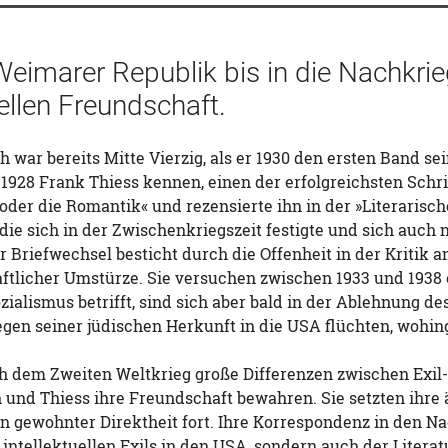
eimarer Republik bis in die Nachkrieg
uellen Freundschaft.
war bereits Mitte Vierzig, als er 1930 den ersten Band sei
 1928 Frank Thiess kennen, einen der erfolgreichsten Schri
der die Romantik« und rezensierte ihn in der »Literarisch
die sich in der Zwischenkriegszeit festigte und sich auch 
er Briefwechsel besticht durch die Offenheit in der Kritik a
ftlicher Umstürze. Sie versuchen zwischen 1933 und 1938 
zialismus betrifft, sind sich aber bald in der Ablehnung 
gen seiner jüdischen Herkunft in die USA flüchten, wohin
 dem Zweiten Weltkrieg große Differenzen zwischen Exil-S
und Thiess ihre Freundschaft bewahren. Sie setzten ihre ä
n gewohnter Direktheit fort. Ihre Korrespondenz in den Na
ntellektuellen Exils in den USA, sondern auch der Litera