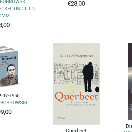
BOBROWSKI,
€28,00
CKEL UND LILO
OMM
8,00
1937-1965
 BOBROWSKI
9,00
Di
Querbeet