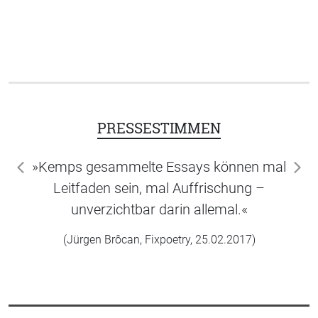
PRESSESTIMMEN
»Kemps gesammelte Essays können mal
zurück
wei
Leitfaden sein, mal Auffrischung –
unverzichtbar darin allemal.«
(Jürgen Brôcan, Fixpoetry, 25.02.2017)