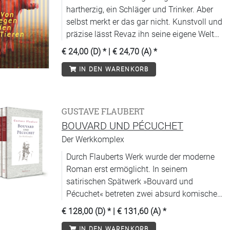
hartherzig, ein Schläger und Trinker. Aber
selbst merkt er das gar nicht. Kunstvoll und
präzise lässt Revaz ihn seine eigene Welt
schildern - und sich dekuvrieren.
€ 24,00 (D)
* |
€ 24,70 (A)
*
IN DEN WARENKORB
GUSTAVE FLAUBERT
BOUVARD UND PÉCUCHET
Der Werkkomplex
Durch Flauberts Werk wurde der moderne
Roman erst ermöglicht. In seinem
satirischen Spätwerk »Bouvard und
Pécuchet« betreten zwei absurd komische
Antihelden die Bühne der Geisteswelt.
€ 128,00 (D)
* |
€ 131,60 (A)
*
IN DEN WARENKORB