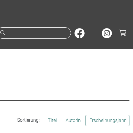
Suche nach Büchern oder A
Sortierung:
Titel
AutorIn
Erscheinungsjahr