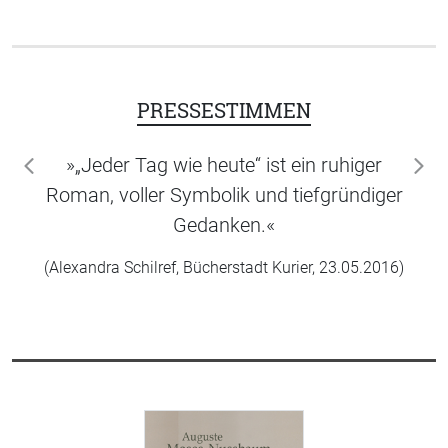
PRESSESTIMMEN
»„Jeder Tag wie heute“ ist ein ruhiger
zurück
wei
Roman, voller Symbolik und tiefgründiger
Gedanken.«
(Alex­an­dra Schil­ref, Bücherstadt Kurier, 23.05.2016)