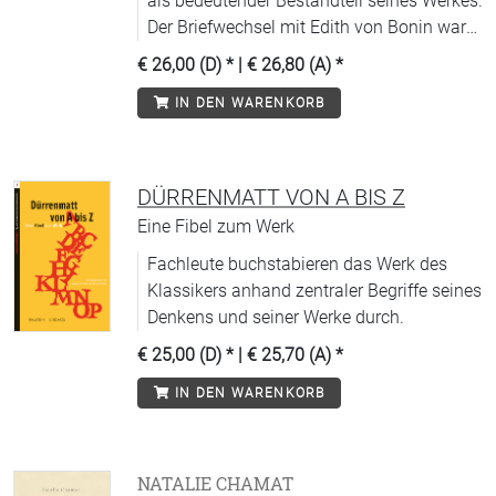
als bedeutender Bestandteil seines Werkes.
Der Briefwechsel mit Edith von Bonin war
bisher weitgehend unbekannt.
€ 26,00 (D)
* |
€ 26,80 (A)
*
IN DEN WARENKORB
DÜRRENMATT VON A BIS Z
Eine Fibel zum Werk
Fachleute buchstabieren das Werk des
Klassikers anhand zentraler Begriffe seines
Denkens und seiner Werke durch.
€ 25,00 (D)
* |
€ 25,70 (A)
*
IN DEN WARENKORB
NATALIE CHAMAT