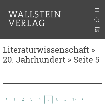
Literaturwissenschaft »
20. Jahrhundert » Seite 5
1
2
3
4
(aktuelle Seite)
6
…
17
5