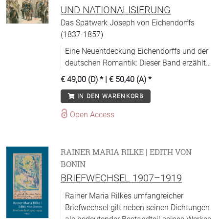
UND NATIONALISIERUNG
Das Spätwerk Joseph von Eichendorffs
(1837-1857)
Eine Neuentdeckung Eichendorffs und der
deutschen Romantik: Dieser Band erzählt
die vergessene Geschichte eines Dichters
€ 49,00 (D)
* |
€ 50,40 (A)
*
und seiner Zeit auf der Suche nach der
IN DEN WARENKORB
Nation.
Open Access
RAINER MARIA RILKE | EDITH VON
BONIN
BRIEFWECHSEL 1907–1919
Rainer Maria Rilkes umfangreicher
Briefwechsel gilt neben seinen Dichtungen