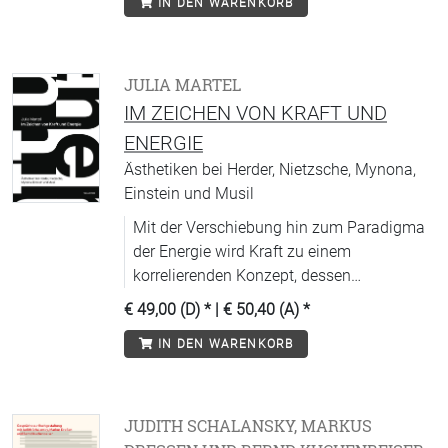
IN DEN WARENKORB
Zum erfolgreichen Verlegen gehört aber
auch die Kontinuität der Zusammenarbeit
und die Pflege eines Werkes. Das
Bewahren der literarischen Tradition ist für
JULIA MARTEL
Thedel v. Wallmoden ebenso wichtig wie
IM ZEICHEN VON KRAFT UND
langfristige Beziehungen zu Autorinnen
ENERGIE
und Autoren. Mit dem Bild der Arche ist ein
Ästhetiken bei Herder, Nietzsche, Mynona,
kulturelles Erbe gemeint, das es zu
Einstein und Musil
bewahren gilt.
Mit der Verschiebung hin zum Paradigma
der Energie wird Kraft zu einem
korrelierenden Konzept, dessen
Wirkmechanismen in der Literatur einen
€ 49,00 (D)
* |
€ 50,40 (A)
*
besonderen Diskursraum finden.
IN DEN WARENKORB
JUDITH SCHALANSKY, MARKUS