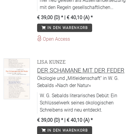
hier neu gelesen als Auseinandersetzung
mit den Regeln gesellschaftlichen
Zusammenlebens.
€ 39,00 (D)
* |
€ 40,10 (A)
*
IN DEN WARENKORB
Open Access
LISA KUNZE
DER SCHAMANE MIT DER FEDER
Ökologie und „Mitleidenschaft“ in W. G.
Sebalds »Nach der Natur«
W. G. Sebalds literarisches Debüt: Ein
Schlüsselwerk seines ökologischen
Schreibens wird neu entdeckt.
€ 39,00 (D)
* |
€ 40,10 (A)
*
IN DEN WARENKORB