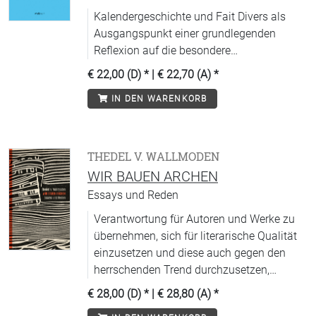
Kalendergeschichte und Fait Divers als
Ausgangspunkt einer grundlegenden
Reflexion auf die besondere
Medienästhetik kleiner Formen.
€ 22,00 (D)
* |
€ 22,70 (A)
*
IN DEN WARENKORB
THEDEL V. WALLMODEN
WIR BAUEN ARCHEN
Essays und Reden
Verantwortung für Autoren und Werke zu
übernehmen, sich für literarische Qualität
einzusetzen und diese auch gegen den
herrschenden Trend durchzusetzen,
persönlich für sie zu haften – das ist es,
€ 28,00 (D)
* |
€ 28,80 (A)
*
was Verleger immer ausgezeichnet hat.