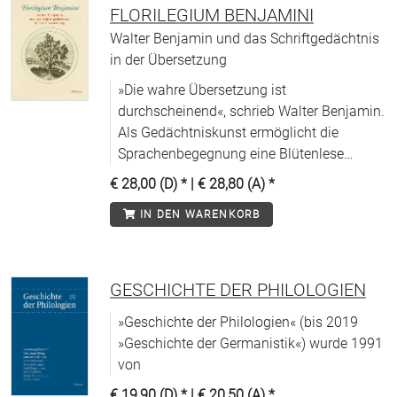
FLORILEGIUM BENJAMINI
Walter Benjamin und das Schriftgedächtnis
in der Übersetzung
»Die wahre Übersetzung ist
durchscheinend«, schrieb Walter Benjamin.
Als Gedächtniskunst ermöglicht die
Sprachenbegegnung eine Blütenlese
messianischer Gesten.
€ 28,00 (D)
* |
€ 28,80 (A)
*
IN DEN WARENKORB
GESCHICHTE DER PHILOLOGIEN
»Geschichte der Philologien« (bis 2019
»Geschichte der Germanistik«) wurde 1991
von
€ 19,90 (D)
* |
€ 20,50 (A)
*