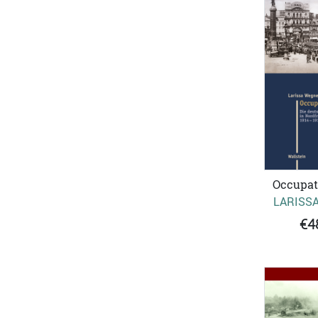
Occupati
LARISS
€4