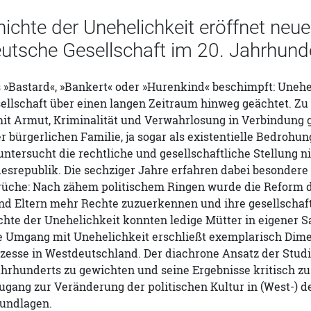
ichte der Unehelichkeit eröffnet neue
eutsche Gesellschaft im 20. Jahrhund
 »Bastard«, »Bankert« oder »Hurenkind« beschimpft: Unehel
ellschaft über einen langen Zeitraum hinweg geächtet. Zu
t Armut, Kriminalität und Verwahrlosung in Verbindung ge
 bürgerlichen Familie, ja sogar als existentielle Bedrohun
untersucht die rechtliche und gesellschaftliche Stellung n
desrepublik. Die sechziger Jahre erfahren dabei besondere
üche: Nach zähem politischem Ringen wurde die Reform de
nd Eltern mehr Rechte zuzuerkennen und ihre gesellschaft
hte der Unehelichkeit konnten ledige Mütter in eigener Sa
e Umgang mit Unehelichkeit erschließt exemplarisch Dime
esse in Westdeutschland. Der diachrone Ansatz der Studi
hrhunderts zu gewichten und seine Ergebnisse kritisch zu 
ugang zur Veränderung der politischen Kultur in (West-) 
undlagen.