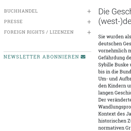
Die Gesch
+
BUCHHANDEL
(west-)d
+
PRESSE
+
FOREIGN RIGHTS / LIZENZEN
Sie wurden als
deutschen Ges
vornehmlich mi
NEWSLETTER ABONNIEREN
Gefährdung der
Sybille Buske 
bis in die Bun
Um- und Aufbr
den Kindern u
langen Geschic
Der verändert
Wandlungsproz
Kontext des Ja
historischen Z
normativen Gr