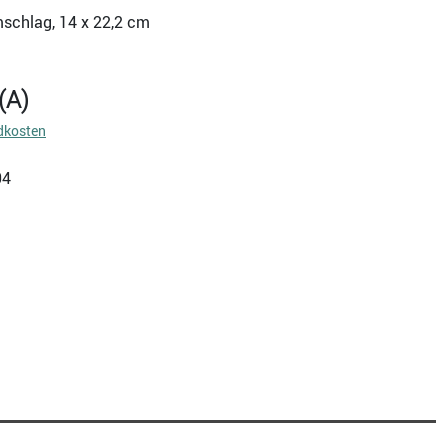
mschlag, 14 x 22,2 cm
(A)
dkosten
04