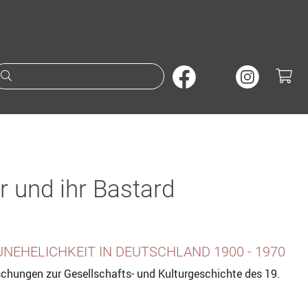
Suche nach Büchern oder A
r und ihr Bastard
UNEHELICHKEIT IN DEUTSCHLAND 1900 - 1970
schungen zur Gesellschafts- und Kulturgeschichte des 19.