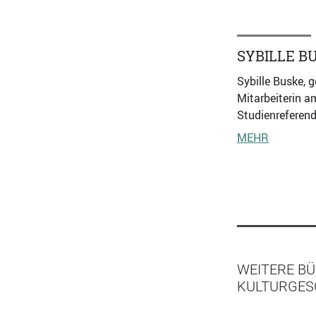
SYBILLE B
Sybille Buske, 
Mitarbeiterin a
Studienreferend
MEHR
WEITERE BÜ
KULTURGESC