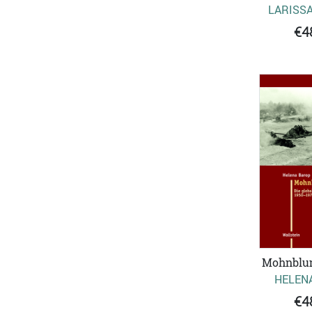
LARISS
€4
Mohnblu
HELEN
€4