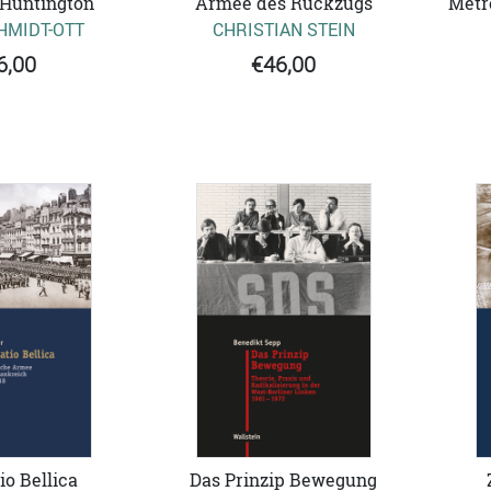
Metr
 Huntington
Armee des Rückzugs
HMIDT-OTT
CHRISTIAN STEIN
6,00
€46,00
o Bellica
Das Prinzip Bewegung