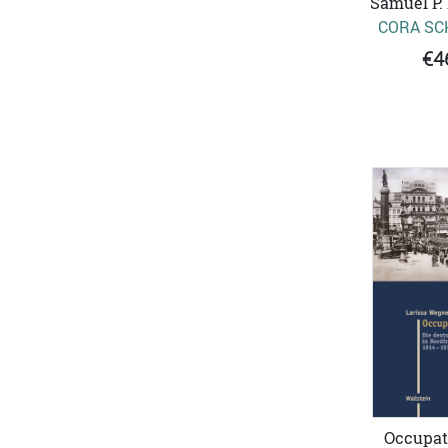
Samuel P.
CORA SC
€4
Occupati