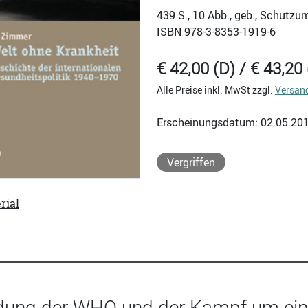
439
S., 10 Abb., geb., Schutzu
ISBN
978-3-8353-1919-6
€ 42,00 (D) / € 43,20 
Alle Preise inkl. MwSt zzgl.
Versan
Erscheinungsdatum: 02.05.20
Vergriffen
rial
dung der WHO und der Kampf um eine