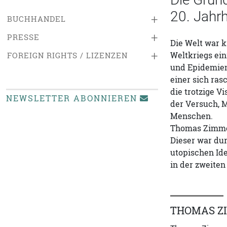
20. Jahr
+
BUCHHANDEL
+
PRESSE
Die Welt war 
+
Weltkriegs ei
FOREIGN RIGHTS / LIZENZEN
und Epidemien
einer sich ras
die trotzige 
NEWSLETTER ABONNIEREN
der Versuch, M
Menschen.
Thomas Zimmer
Dieser war dur
utopischen Ide
in der zweiten
THOMAS Z