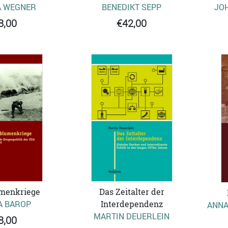
A WEGNER
BENEDIKT SEPP
JO
8,00
€42,00
Das Zeitalter der
menkriege
Interdependenz
A BAROP
ANNA
MARTIN DEUERLEIN
8,00