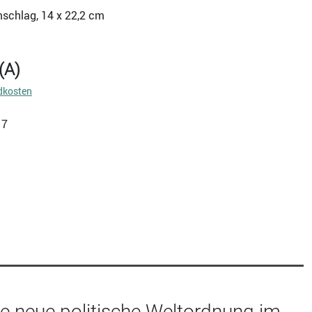
mschlag, 14 x 22,2 cm
(A)
dkosten
17
 neue politische Weltordnung im