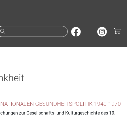
Suche nach Büchern oder A
nkheit
NATIONALEN GESUNDHEITSPOLITIK 1940-1970
schungen zur Gesellschafts- und Kulturgeschichte des 19.