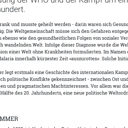
hundert.
krank und musste geheilt werden - darin waren sich Gesun
nig. Die Weltgemeinschaft müsse sich den Gefahren entgeg
 ebenso wie den gesundheitlichen Folgen von sozialer V
ch wandelnden Welt. Infolge dieser Diagnose wurde die We
Vision einer Welt ohne Krankheiten formulierten. Im Name
alaria innerhalb kürzester Zeit »auszurotten«. Solche Ini
 legt erstmals eine Geschichte des internationalen Kamp
ch politische Konflikte gekennzeichnet - zwischen Ost un
en und pragmatischen Machtinteressen. Vor allem war die 
 Hälfte des 20. Jahrhunderts, eine neue politische Weltord
IMMER