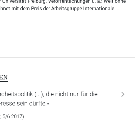
niversität Freiburg. Veröffentlichungen u. a.: Welt ohne
chnet mit dem Preis der Arbeitsgruppe Internationale …
EN
spolitik (...), die nicht nur für die
weiter
resse sein dürfte.«
, 5/6 2017)