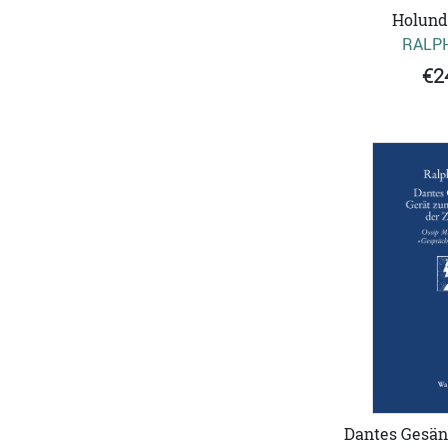
Holund
RALPH
€2
Dantes Gesän