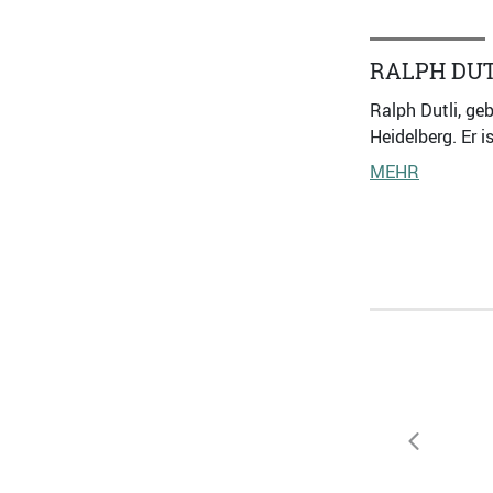
RALPH DUT
Ralph Dutli, ge
Heidelberg. Er 
MEHR
zurück