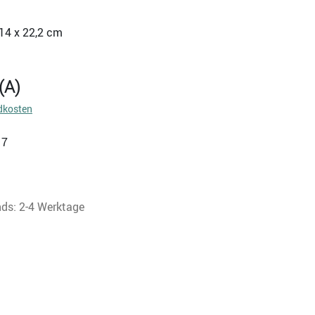
14 x 22,2 cm
(A)
dkosten
17
nds: 2-4 Werktage