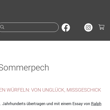
Suche nach Büchern oder A
 Sommerpech
N WÜRFELN: VON UNGLÜCK, MISSGESCHICK U
. Jahrhunderts übertragen und mit einem Essay von
Ralph