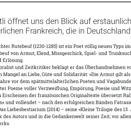
li öffnet uns den Blick auf erstaunl
erlichen Frankreich, die in Deutschla
chter Rutebeuf (1230-1285) ist ein Poet völlig neuen Typs i
beuf von Armut, Elend, Missgeschick, Spiel- und Trunksuc
 Erlösung.
ralist und Zeitkritiker beklagt er das Überhandnehmen vo
 Mangel an Liebe, Güte und Solidarität: »Die Armut gilt al
ahre vor dem spätmittelalterlichen Poeten und Vagabunden
ter Poeme voller Verzweiflung, Empörung, Poesie und Witz
 Erscheinen der französischen Originaltexte übersetzt Ral
n« und vollendet – nach den erfolgreichen Bänden Fatrasie
Das Liebesbestiarium (2014) – seine »Kleine Trilogie des 13
k des Autors und in die Gedankenwelt seiner Zeit; vor all
erks.