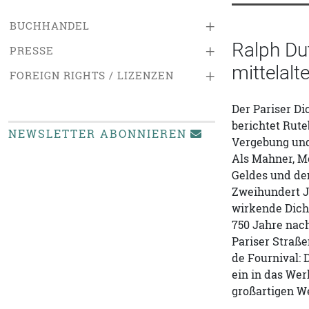
+
BUCHHANDEL
Ralph Dut
+
PRESSE
mittelalt
+
FOREIGN RIGHTS / LIZENZEN
Der Pariser Di
berichtet Rute
NEWSLETTER ABONNIEREN
Vergebung und
Als Mahner, Mo
Geldes und den
Zweihundert J
wirkende Dich
750 Jahre nach
Pariser Straße
de Fournival: 
ein in das Wer
großartigen W