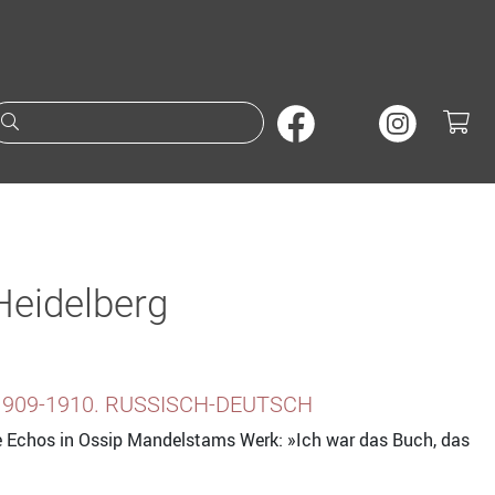
Suche nach Büchern oder A
eidelberg
1909-1910. RUSSISCH-DEUTSCH
e Echos in Ossip Mandelstams Werk: »Ich war das Buch, das