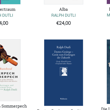
ertraum
Alba
M
 DUTLI
RALPH DUTLI
4,00
€24,00
& Sommerpech
Die 