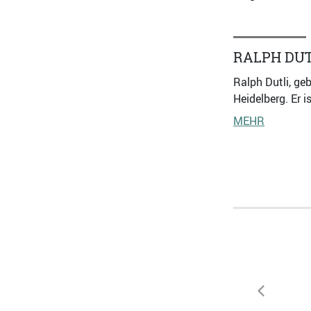
RALPH DUT
Ralph Dutli, ge
Heidelberg. Er 
MEHR
zurück