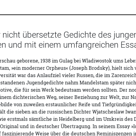
r nicht übersetzte Gedichte des jung
en und mit einem umfangreichen Essa
arschau geborene, 1938 im Gulag bei Wladiwostok ums Le
am, »ein moderner Orpheus« (Joseph Brodsky), hielt sich v
rsität war das Anlaufziel vieler Russen, die im Zarenrei
standenen Jugendgedichte nahm Mandelstam später nicht 
Motive, die für sein Werk bedeutsam werden sollten. Der no
nem dichterischen Weg, seiner Beziehung zur Welt, zur Na
bilde von zuweilen erstaunlicher Reife und Tiefgründigkei
lt die sieben an die russischen Dichter Wjatscheslaw Iwa
wie erstmals sämtliche in Heidelberg und im Umkreis des 
Original und in deutscher Übertragung. In seinem Essay »
uf faszinierende Weise über die deutschen Reminiszenzen 