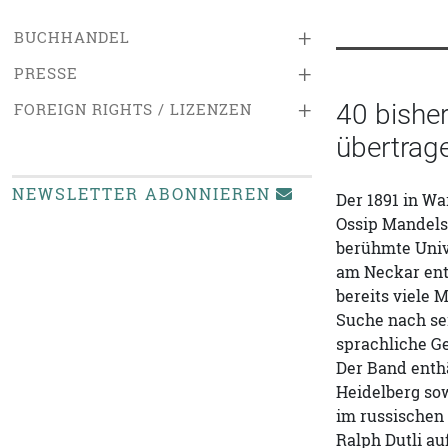
+
BUCHHANDEL
+
PRESSE
+
40 bishe
FOREIGN RIGHTS / LIZENZEN
übertrag
NEWSLETTER ABONNIEREN
Der 1891 in W
Ossip Mandelst
berühmte Unive
am Neckar ent
bereits viele 
Suche nach sei
sprachliche Ge
Der Band enthä
Heidelberg so
im russischen 
Ralph Dutli a