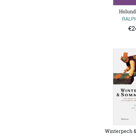
Holund
RALPH
€2
Winterpech 