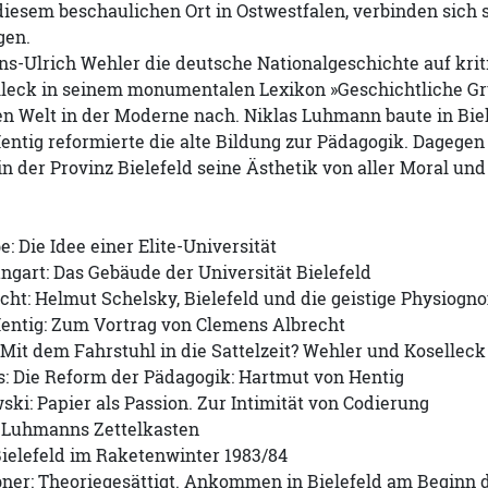
 diesem beschaulichen Ort in Ostwestfalen, verbinden sich 
en.
ans-Ulrich Wehler die deutsche Nationalgeschichte auf kri
lleck in seinem monumentalen Lexikon »Geschichtliche 
n Welt in der Moderne nach. Niklas Luhmann baute in Biel
ntig reformierte die alte Bildung zur Pädagogik. Dagegen h
n der Provinz Bielefeld seine Ästhetik von aller Moral und
 Die Idee einer Elite-Universität
gart: Das Gebäude der Universität Bielefeld
ht: Helmut Schelsky, Bielefeld und die geistige Physiogn
entig: Zum Vortrag von Clemens Albrecht
Mit dem Fahrstuhl in die Sattelzeit? Wehler und Koselleck
s: Die Reform der Pädagogik: Hartmut von Hentig
ki: Papier als Passion. Zur Intimität von Codierung
 Luhmanns Zettelkasten
Bielefeld im Raketenwinter 1983/84
bner: Theoriegesättigt. Ankommen in Bielefeld am Beginn 