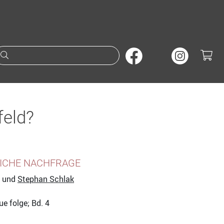
Suche nach Büchern oder A
feld?
LICHE NACHFRAGE
und
Stephan Schlak
e folge; Bd. 4