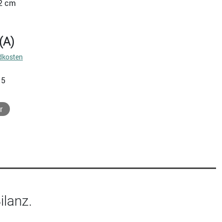
22 cm
(A)
dkosten
15
r
ilanz.