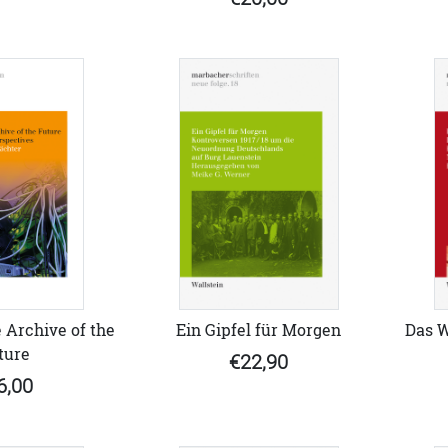
Ein Gipfel für Morgen
 Archive of the
Das W
ture
€22,90
6,00