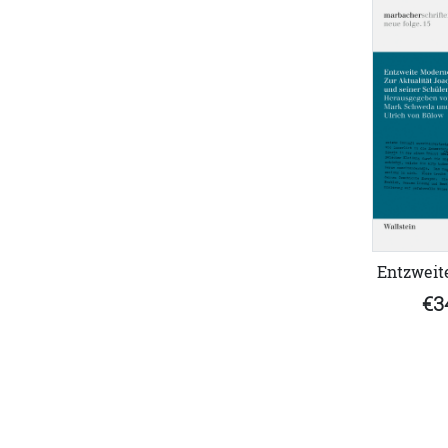
Entzweit
€3