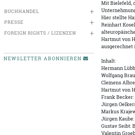
Mit Bielefeld,
Unternehmung
+
BUCHHANDEL
Hier stellte H
+
PRESSE
Reinhart Kose
alteuropäische
+
FOREIGN RIGHTS / LIZENZEN
Hartmut von He
ausgerechnet i
NEWSLETTER ABONNIEREN
Inhalt:
Hermann Lübbe:
Wolfgang Braun
Clemens Albrec
Hartmut von H
Frank Becker: 
Jürgen Oelker
Markus Krajews
Jürgen Kaube:
Gustav Seibt: 
Valentin Groe