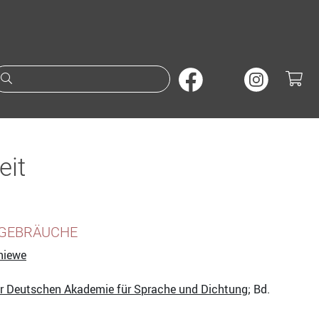
Suche nach Büchern oder A
it
HGEBRÄUCHE
hiewe
er Deutschen Akademie für Sprache und Dichtung
; Bd.