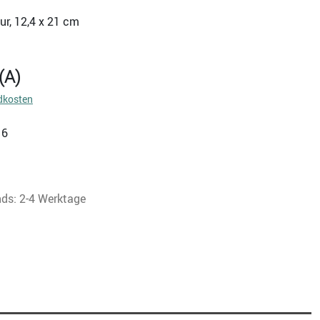
ur, 12,4 x 21 cm
(A)
dkosten
16
nds: 2-4 Werktage