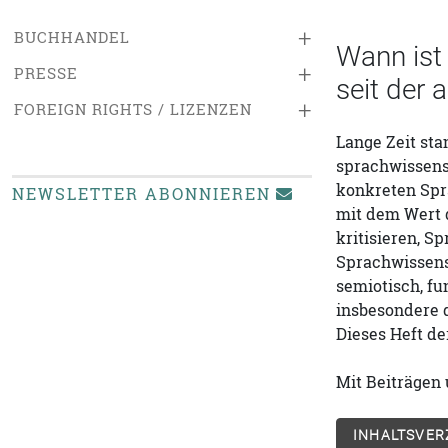
+
BUCHHANDEL
Wann ist
+
PRESSE
seit der 
+
FOREIGN RIGHTS / LIZENZEN
Lange Zeit st
sprachwissensc
konkreten Spr
NEWSLETTER ABONNIEREN
mit dem Wert 
kritisieren, 
Sprachwissens
semiotisch, fu
insbesondere d
Dieses Heft de
Mit Beiträgen 
INHALTSVER