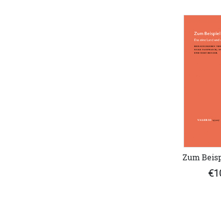
Zum Beisp
€1