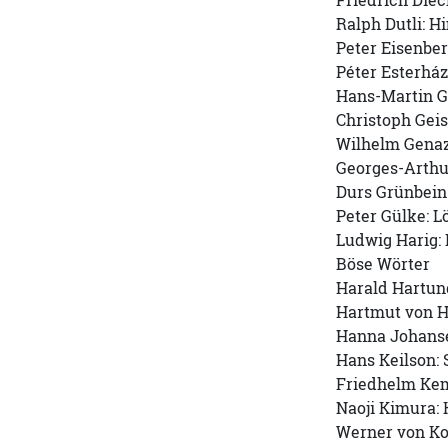
Friedrich Diec
Ralph Dutli: H
Peter Eisenber
Péter Esterház
Hans-Martin G
Christoph Geis
Wilhelm Genazi
Georges-Arthu
Durs Grünbein
Peter Gülke: L
Ludwig Harig:
Böse Wörter
Harald Hartun
Hartmut von He
Hanna Johanse
Hans Keilson:
Friedhelm Kemp
Naoji Kimura: 
Werner von Kop