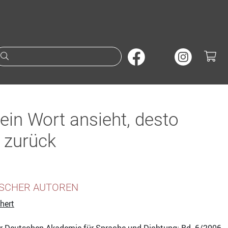
Suche nach Büchern oder A
ein Wort ansieht, desto
s zurück
SCHER AUTOREN
hert