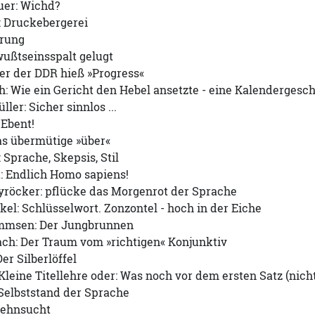
uer: Wichd?
: Druckebergerei
rung
ußtseinsspalt gelugt
er der DDR hieß »Progress«
: Wie ein Gericht den Hebel ansetzte - eine Kalendergesc
ler: Sicher sinnlos ...
 Ebent!
as übermütige »über«
Sprache, Skepsis, Stil
: Endlich Homo sapiens!
yröcker: pflücke das Morgenrot der Sprache
el: Schlüsselwort. Zonzontel - hoch in der Eiche
mmsen: Der Jungbrunnen
ch: Der Traum vom »richtigen« Konjunktiv
er Silberlöffel
Kleine Titellehre oder: Was noch vor dem ersten Satz (nicht
Selbststand der Sprache
Sehnsucht