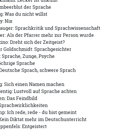
kmann: Lecker ist unkuhl!
imbeerblut der Sprache
g: Was du nicht willst
y: Nix
auger: Sprachkritik und Sprachwissenschaft
er: Als der Pfarrer mehr zur Person wurde
no: Dreht sich der Zeitgeist?
r Goldschmidt: Sprachgesichter
: Sprache, Zunge, Psyche
öchrige Sprache
 Deutsche Sprach, schwere Sprach
g: Sich einen Namen machen
ntig: Lustvoll auf Sprache achten
n: Das Feindbild
 Sprachwirklichkeiten
: Ich rede, rede - du bist gemeint
Kein Diktat mehr im Deutschunterricht
penfels: Entgeistert