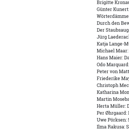
Brigitte Krona
Günter Kunert
Wörterdämme
Durch den Bew
Der Staubsaug
Jürg Laederach
Katja Lange-Mül
Michael Maar:
Hans Maier: D
Odo Marquard: 
Peter von Matt
Friederike Ma
Christoph Meck
Katharina Mo
Martin Moseba
Herta Müller: D
Per Øhrgaard: 
Uwe Pörksen: 
Ilma Rakusa: 