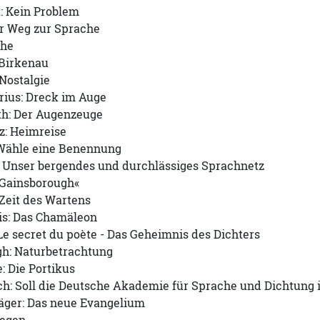
: Kein Problem
er Weg zur Sprache
che
 Birkenau
Nostalgie
rius: Dreck im Auge
th: Der Augenzeuge
z: Heimreise
 Wähle eine Benennung
 Unser bergendes und durchlässiges Sprachnetz
»Gainsborough«
Zeit des Wartens
is: Das Chamäleon
Le secret du poète - Das Geheimnis des Dichters
gh: Naturbetrachtung
: Die Portikus
ch: Soll die Deutsche Akademie für Sprache und Dichtung
äger: Das neue Evangelium