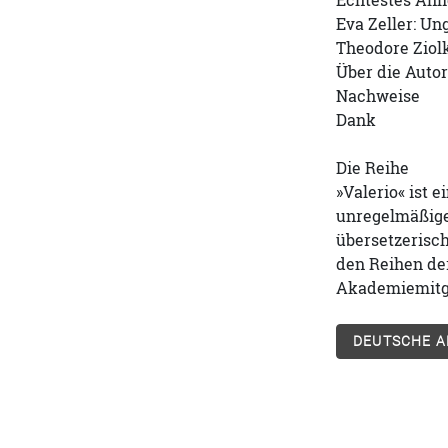
Echtestes Anl
Eva Zeller: Un
Theodore Ziol
Über die Auto
Nachweise
Dank
Die Reihe
»Valerio« ist 
unregelmäßige
übersetzerisch
den Reihen de
Akademiemitg
DEUTSCHE A