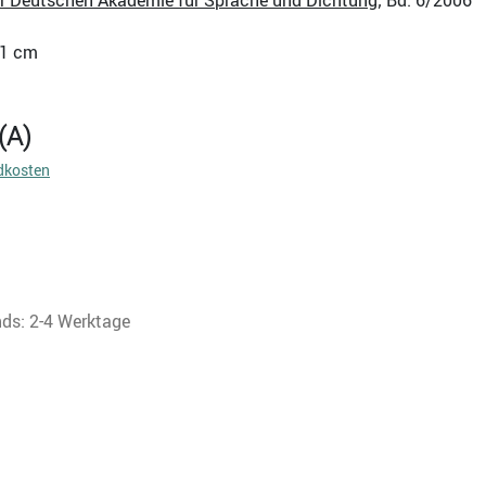
er Deutschen Akademie für Sprache und Dichtung
; Bd. 6/2006
 21 cm
(A)
dkosten
nds: 2-4 Werktage