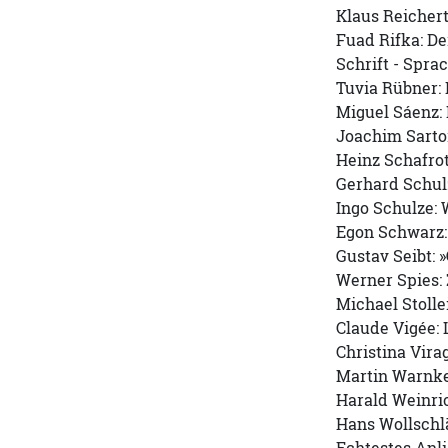
Klaus Reichert
Fuad Rifka: D
Schrift - Spra
Tuvia Rübner:
Miguel Sáenz: 
Joachim Sarto
Heinz Schafro
Gerhard Schul
Ingo Schulze:
Egon Schwarz:
Gustav Seibt: 
Werner Spies: 
Michael Stolle
Claude Vigée: 
Christina Vira
Martin Warnke
Harald Weinri
Hans Wollschl