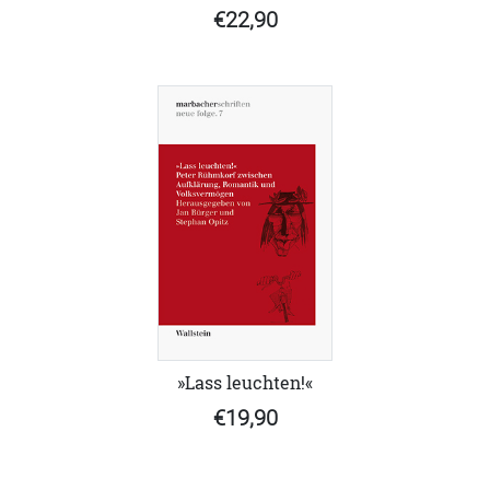
€22,90
»Lass leuchten!«
€19,90