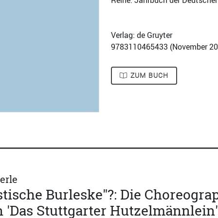
Reihe: Jahrbuch der Deutschen
Verlag: de Gruyter
9783110465433 (
November 2
ZUM BUCH
erle
tische Burleske"?: Die Choreogra
'Das Stuttgarter Hutzelmännlein'