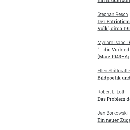
Ein Bruderbund
Stephan Resch
Der Patriotis
Volk', circa 19
Myriam Isabell R
"… die Verbind
(März 1943–Apr
Ellen Strittmatte
Bildpoetik und
Robert L. Loth
Das Problem de
Jan Borkowski
Ein neuer Zuga