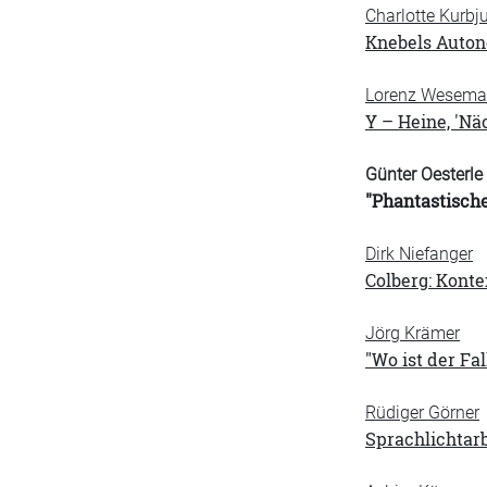
Charlotte Kurbj
Knebels Auton
Lorenz Wesem
Y – Heine, 'Nä
Günter Oesterle
"Phantastische
Dirk Niefanger
Colberg: Kont
Jörg Krämer
"Wo ist der Fa
Rüdiger Görner
Sprachlichtarb