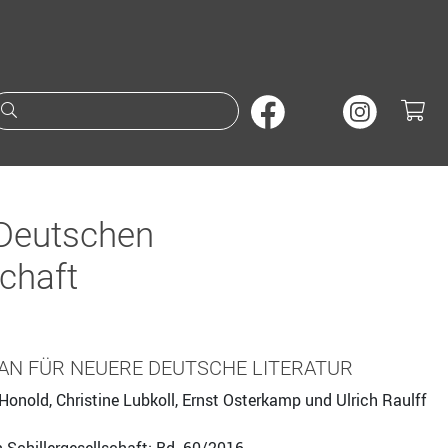
Suche nach Büchern oder A
 Deutschen
schaft
AN FÜR NEUERE DEUTSCHE LITERATUR
onold, Christine Lubkoll, Ernst Osterkamp und Ulrich Raulff