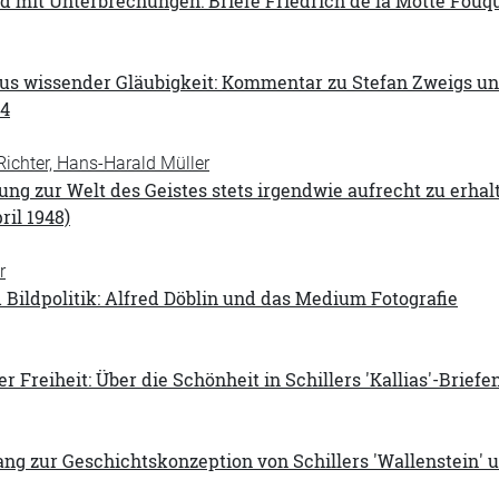
 mit Unterbrechungen: Briefe Friedrich de la Motte Fouqu
mus wissender Gläubigkeit: Kommentar zu Stefan Zweigs un
14
ichter, Hans-Harald Müller
ung zur Welt des Geistes stets irgendwie aufrecht zu erhalt
il 1948)
r
 Bildpolitik: Alfred Döblin und das Medium Fotografie
r Freiheit: Über die Schönheit in Schillers 'Kallias'-Briefe
ng zur Geschichtskonzeption von Schillers 'Wallenstein' 