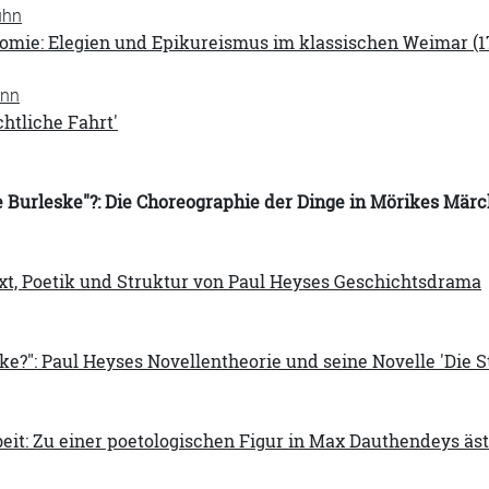
uhn
omie: Elegien und Epikureismus im klassischen Weimar (1
ann
chtliche Fahrt'
 Burleske"?: Die Choreographie der Dinge in Mörikes Märc
ext, Poetik und Struktur von Paul Heyses Geschichtsdrama
lke?": Paul Heyses Novellentheorie und seine Novelle 'Die S
eit: Zu einer poetologischen Figur in Max Dauthendeys äst