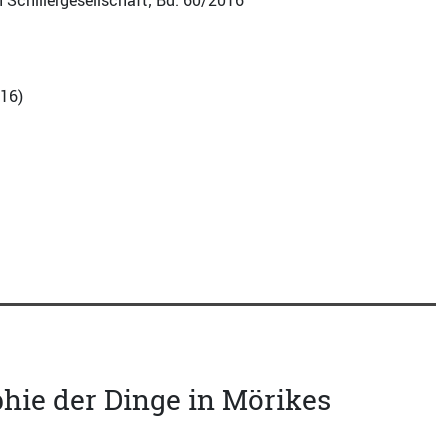
 Schillergesellschaft; Bd. 60/2016
016
)
phie der Dinge in Mörikes