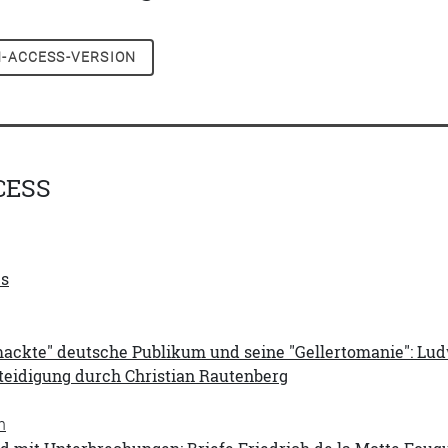
-ACCESS-VERSION
CESS
es
ackte" deutsche Publikum und seine "Gellertomanie": Ludw
teidigung durch Christian Rautenberg
h