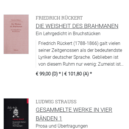
aber auch in der Suche nach historischen
und künstlerischen Monumenten der
deutschen Größe und Einheit in Italien.
FRIEDRICH RÜCKERT
DIE WEISHEIT DES BRAHMANEN
Ein Lehrgedicht in Bruchstücken
Friedrich Rückert (1788-1866) galt vielen
seiner Zeitgenossen als der bedeutendste
Lyriker deutscher Sprache. Geblieben ist
von diesem Ruhm nur wenig: Zumeist ist
es die Vertonung der »Kindertotenlieder«
€ 99,00 (D)
* |
€ 101,80 (A)
*
durch Gustav Mahler, die die Erinnerung an
seinen Namen wachhält. Auch das
Verdienst des Gelehrten und Übersetzers,
dessen meisterhafte Nachdichtungen nah-
LUDWIG STRAUSS
und fernöstlicher Lyrik der deutschen
GESAMMELTE WERKE IN VIER
Sprache »einen Schatz geschenkt hat, den
BÄNDEN 1
keine andere Sprache besitzt« (Annemarie
Prosa und Übertragungen
Schimmel), ist nur noch wenigen