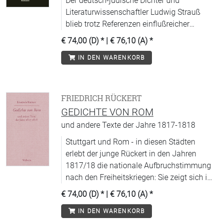
Der deutsch-jüdische Dichter und
Literaturwissenschaftler Ludwig Strauß
blieb trotz Referenzen einflußreicher
Freunde (Hans Carossa, Albrecht Schaeffer,
€ 74,00 (D)
* |
€ 76,10 (A)
*
Emil Staiger, Werner Kraft und allen voran
IN DEN WARENKORB
Martin Buber) auf »Brotberufe«
angewiesen.
FRIEDRICH RÜCKERT
GEDICHTE VON ROM
und andere Texte der Jahre 1817-1818
Stuttgart und Rom - in diesen Städten
erlebt der junge Rückert in den Jahren
1817/18 die nationale Aufbruchstimmung
nach den Freiheitskriegen: Sie zeigt sich in
seinen politisch engagierten Gedichten,
€ 74,00 (D)
* |
€ 76,10 (A)
*
seinen »Volkssagen« mit ihrer
IN DEN WARENKORB
Beschwörung einer nationalen Identität,