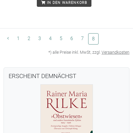
IN DEN WARENKORB
1
2
3
4
5
6
7
(aktuelle Seite)
8
*) alle Preise inkl. MwSt, zzgl.
Versandkosten
ERSCHEINT DEMNÄCHST