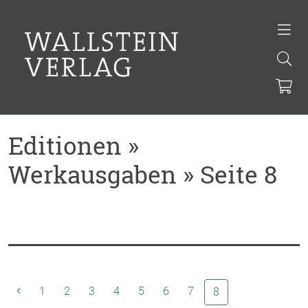
Editionen »
Werkausgaben » Seite 8
1
2
3
4
5
6
7
(aktuelle Seite)
8