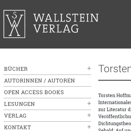
Torste
+
BÜCHER
AUTORINNEN / AUTOREN
OPEN ACCESS BOOKS
Torsten Hoffma
Internationale
+
LESUNGEN
zur Literatur 
+
VERLAG
Veröffentlichu
Dichtungstheori
+
KONTAKT
Sebald: Auf un