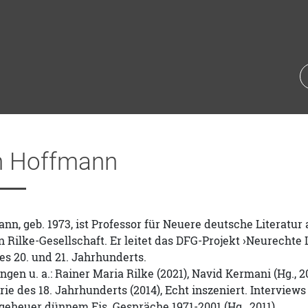
n Hoffmann
nn, geb. 1973, ist Professor für Neuere deutsche Literatur 
n Rilke-Gesellschaft. Er leitet das DFG-Projekt ›Neurechte 
des 20. und 21. Jahrhunderts.
ngen u. a.: Rainer Maria Rilke (2021), Navid Kermani (Hg., 
e des 18. Jahrhunderts (2014), Echt inszeniert. Interviews i
geheuer dünnem Eis. Gespräche 1971-2001 (Hg., 2011).