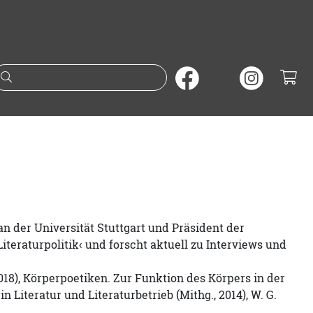
Suche nach Büchern oder A
an der Universität Stuttgart und Präsident der
Literaturpolitik‹ und forscht aktuell zu Interviews und
2018), Körperpoetiken. Zur Funktion des Körpers in der
n Literatur und Literaturbetrieb (Mithg., 2014), W. G.