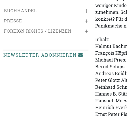
weniger Kinder
+
BUCHHANDEL
zunehmen. Sch
konkret? Für d
+
PRESSE
Panikmache na
+
FOREIGN RIGHTS / LIZENZEN
Inhalt:
Helmut Bachma
François Höpfl
NEWSLETTER ABONNIEREN
Michael Pries:
Bernd Schips:
Andreas Reidl
Peter Glotz: Al
Reinhard Schmi
Hannes B. Stäh
Hansueli Moes
Heinrich Everk
Ernst Peter Fi