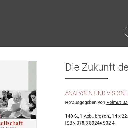
Die Zukunft de
ANALYSEN UND VISION
Herausgegeben von
Helmut Ba
140
S., 1 Abb., brosch., 14 x 2
ISBN
978-3-89244-932-4