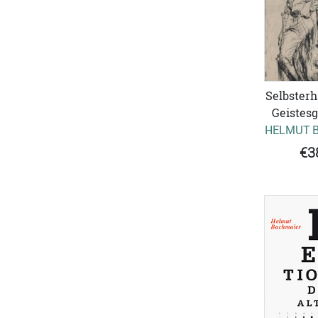
Selbsterh
Geistes
HELMUT 
€3