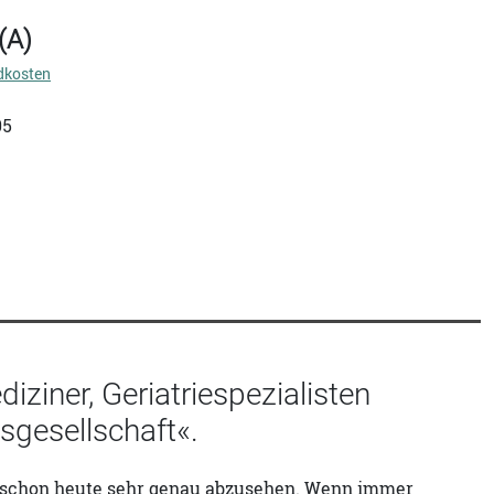
(A)
dkosten
05
iziner, Geriatriespezialisten
sgesellschaft«.
d schon heute sehr genau abzusehen. Wenn immer