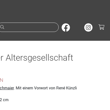
Suche nach Büchern oder A
r Altersgesellschaft
EN
chmaier
. Mit einem Vorwort von René Künzli
2,2 cm