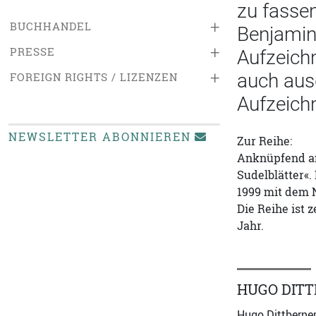
zu fassen
+
BUCHHANDEL
Benjamin
+
PRESSE
Aufzeichn
+
auch aus
FOREIGN RIGHTS / LIZENZEN
Aufzeichn
NEWSLETTER ABONNIEREN
Zur Reihe:
Anknüpfend an 
Sudelblätter«.
1999 mit dem 
Die Reihe ist 
Jahr.
HUGO DIT
Hugo Dittberner