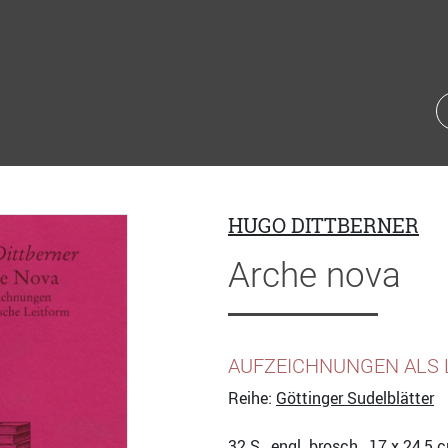
HUGO DITTBERNER
Arche nova
AUFZEICHNUNGEN ALS 
Reihe:
Göttinger Sudelblätter
32
S., engl. brosch., 17 x 24,5 