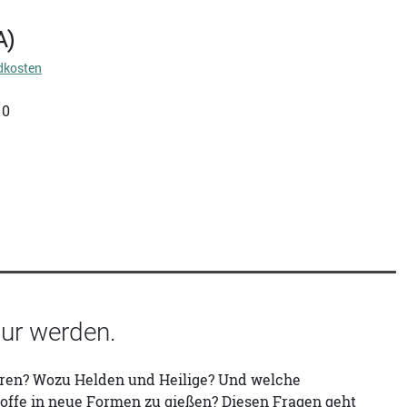
A)
dkosten
10
tur werden.
oren? Wozu Helden und Heilige? Und welche
Stoffe in neue Formen zu gießen? Diesen Fragen geht