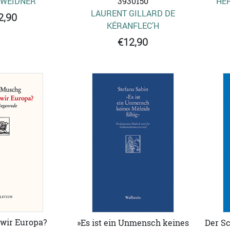
 WEIDNER
3930150
HE
LAURENT GILLARD DE
2,90
KÉRANFLEC’H
€12,90
wir Europa?
»Es ist ein Unmensch keines
Der Sc