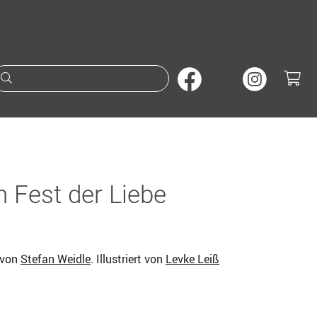
Suche nach Büchern oder A
 Fest der Liebe
 von
Stefan Weidle
. Illustriert von
Levke Leiß