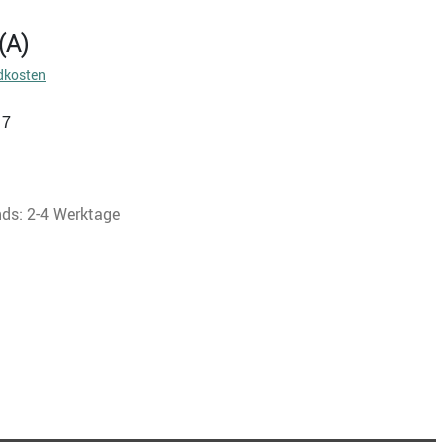
(A)
dkosten
17
nds: 2-4 Werktage