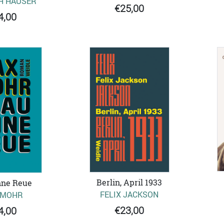
H HAUSER
€25,00
4,00
Berlin, April 1933
hne Reue
FELIX JACKSON
 MOHR
€23,00
4,00