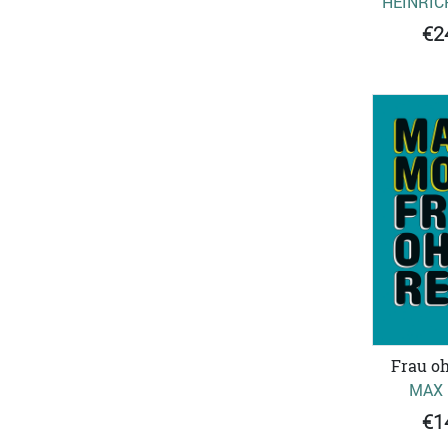
HEINRIC
€2
Frau o
MAX
€1