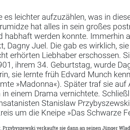
e es leichter aufzuzählen, was in d
rumidze hat alles in sein großes pos
d habhaft werden konnte. Immerhin ab
, Dagny Juel. Die gab es wirklich, sie
cht erhörten Liebhaber erschossen. S
901, ihrem 34. Geburtstag, wurde Dagn
in, sie lernte früh Edvard Munch ken
mte »Madonna«). Später traf sie auf A
in einem Drama vernichtete. Schließli
satanisten Stanislaw Przybyszewski, 
kreis um die Kneipe »Das Schwarze Fe
. Przybyszewski verkaufte sie dann an seinen Jünger Wlad