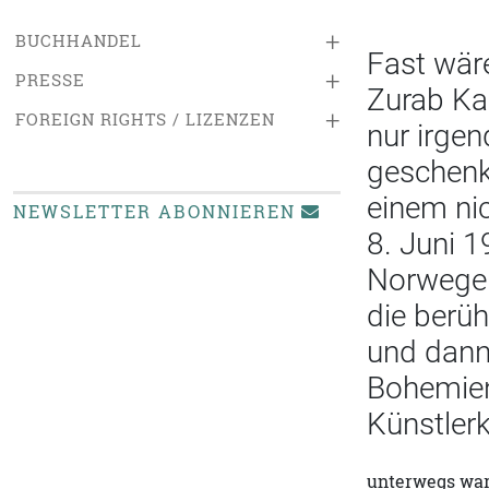
+
BUCHHANDEL
Fast wär
+
PRESSE
Zurab Ka
+
FOREIGN RIGHTS / LIZENZEN
nur irgen
geschenkt
einem ni
NEWSLETTER ABONNIEREN
8. Juni 1
Norweger
die berüh
und dann 
Bohemien
Künstler
unterwegs war