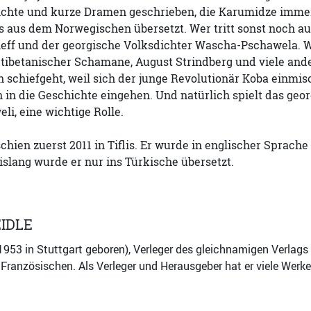
ichte und kurze Dramen geschrieben, die Karumidze immer 
s aus dem Norwegischen übersetzt. Wer tritt sonst noch a
ieff und der georgische Volksdichter Wascha-Pschawela. W
 tibetanischer Schamane, August Strindberg und viele ander
 schiefgeht, weil sich der junge Revolutionär Koba einmisc
in in die Geschichte eingehen. Und natürlich spielt das g
li, eine wichtige Rolle.
hien zuerst 2011 in Tiflis. Er wurde in englischer Sprache
Bislang wurde er nur ins Türkische übersetzt.
IDLE
1953 in Stuttgart geboren), Verleger des gleichnamigen Verlag
Französischen. Als Verleger und Herausgeber hat er viele Werke d