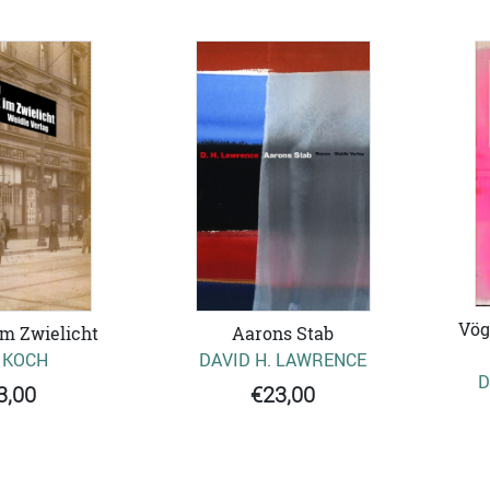
Vög
im Zwielicht
Aarons Stab
 KOCH
DAVID H. LAWRENCE
D
3,00
€23,00