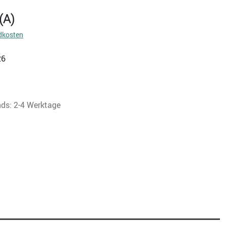
(A)
dkosten
26
nds: 2-4 Werktage