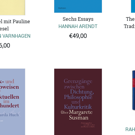
Sechs Essays
The
l mit Pauline
HANNAH ARENDT
Trad
esel
€49,00
N VARNHAGEN
6,00
RAH