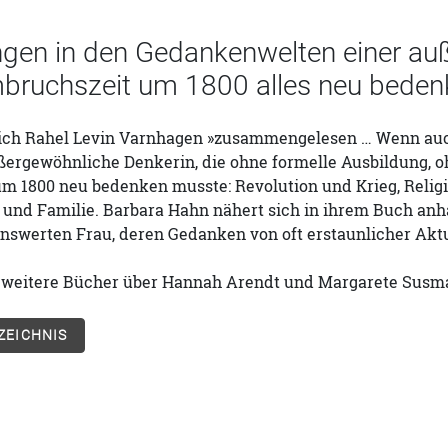
gen in den Gedankenwelten einer auße
mbruchszeit um 1800 alles neu bede
 sich Rahel Levin Varnhagen »zusammengelesen … Wenn auc
ßergewöhnliche Denkerin, die ohne formelle Ausbildung, oh
 1800 neu bedenken musste: Revolution und Krieg, Religio
e und Familie. Barbara Hahn nähert sich in ihrem Buch a
swerten Frau, deren Gedanken von oft erstaunlicher Aktua
i weitere Bücher über Hannah Arendt und Margarete Susm
ZEICHNIS