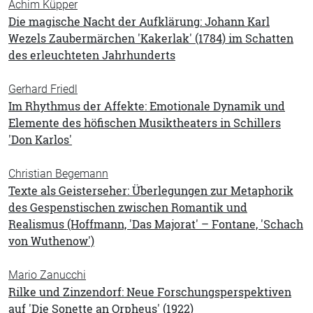
Achim Küpper
Die magische Nacht der Aufklärung: Johann Karl
Wezels Zaubermärchen 'Kakerlak' (1784) im Schatten
des erleuchteten Jahrhunderts
Gerhard Friedl
Im Rhythmus der Affekte: Emotionale Dynamik und
Elemente des höfischen Musiktheaters in Schillers
'Don Karlos'
Christian Begemann
Texte als Geisterseher: Überlegungen zur Metaphorik
des Gespenstischen zwischen Romantik und
Realismus (Hoffmann, 'Das Majorat' – Fontane, 'Schach
von Wuthenow')
Mario Zanucchi
Rilke und Zinzendorf: Neue Forschungsperspektiven
auf 'Die Sonette an Orpheus' (1922)