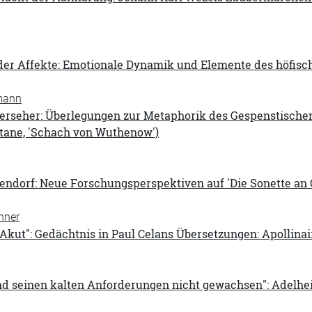
er Affekte: Emotionale Dynamik und Elemente des höfische
mann
sterseher: Überlegungen zur Metaphorik des Gespenstisch
ntane, 'Schach von Wuthenow')
endorf: Neue Forschungsperspektiven auf 'Die Sonette an 
nner
 Akut": Gedächtnis in Paul Celans Übersetzungen: Apollinai
d seinen kalten Anforderungen nicht gewachsen": Adelhei