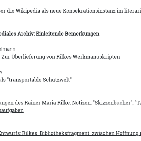
Über die Wikipedia als neue Konsekrationsinstanz im literar
ediales Archiv: Einleitende Bemerkungen
ohlmann
t: Zur Überlieferung von Rilkes Werkmanuskripten
w
als "transportable Schutzwelt"
ngen des Rainer Maria Rilke: Notizen, "Skizzenbücher", "
nsaufgaben
Entwurfs: Rilkes 'Bibliotheksfragment' zwischen Hoffnung