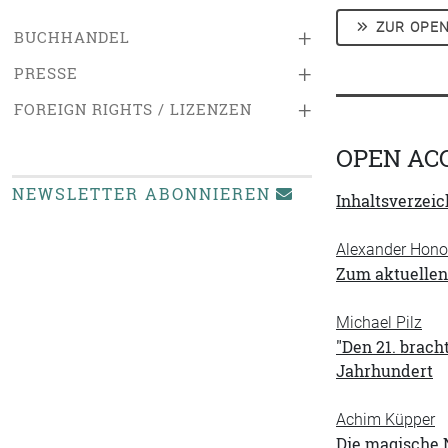
ZUR OPEN
+
BUCHHANDEL
+
PRESSE
+
FOREIGN RIGHTS / LIZENZEN
OPEN AC
NEWSLETTER ABONNIEREN
Inhaltsverzeic
Alexander Honol
Zum aktuelle
Michael Pilz
"Den 21. brach
Jahrhundert
Achim Küpper
Die magische 