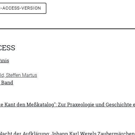
-ACCESS-VERSION
CESS
hnis
d, Steffen Martus
n Band
te Kant den Meßkatalog": Zur Praxeologie und Geschichte 
Nacht der Aufklärung: Johann Karl Wezels Zaubermärchen '