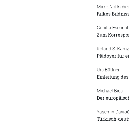
Mirko Nottsche
Rilkes Bildnis
Gunilla Eschenb
Zum Korrespon
Roland S. Kamz
Plädoyer für e
Urs Büttner
Einleitung des
Michael Bies
Der europäisc
Yasemin Dayıoğ
Türkisch-deuts