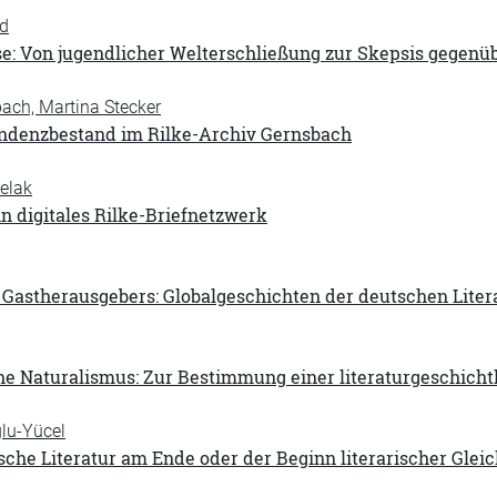
id
se: Von jugendlicher Welterschließung zur Skepsis gegenü
ach, Martina Stecker
denzbestand im Rilke-Archiv Gernsbach
elak
in digitales Rilke-Briefnetzwerk
 Gastherausgebers: Globalgeschichten der deutschen Liter
he Naturalismus: Zur Bestimmung einer literaturgeschicht
lu-Yücel
che Literatur am Ende oder der Beginn literarischer Glei