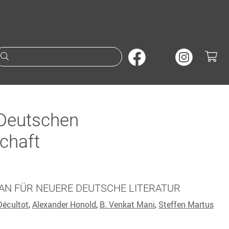
Suche nach Büchern oder A
 Deutschen
schaft
AN FÜR NEUERE DEUTSCHE LITERATUR
Décultot
,
Alexander Honold
,
B. Venkat Mani
,
Steffen Martus