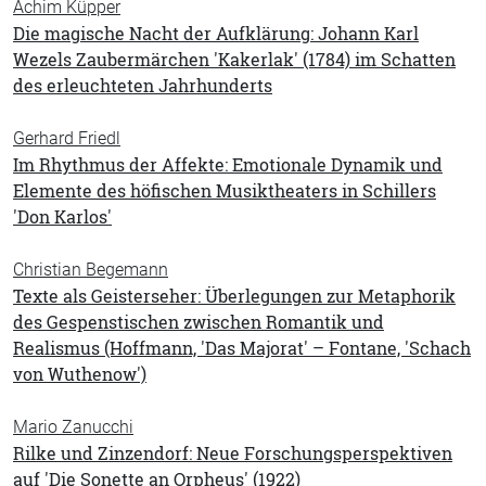
Achim Küpper
Die magische Nacht der Aufklärung: Johann Karl
Wezels Zaubermärchen 'Kakerlak' (1784) im Schatten
des erleuchteten Jahrhunderts
Gerhard Friedl
Im Rhythmus der Affekte: Emotionale Dynamik und
Elemente des höfischen Musiktheaters in Schillers
'Don Karlos'
Christian Begemann
Texte als Geisterseher: Überlegungen zur Metaphorik
des Gespenstischen zwischen Romantik und
Realismus (Hoffmann, 'Das Majorat' – Fontane, 'Schach
von Wuthenow')
Mario Zanucchi
Rilke und Zinzendorf: Neue Forschungsperspektiven
auf 'Die Sonette an Orpheus' (1922)