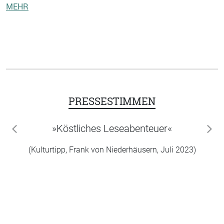
MEHR
PRESSESTIMMEN
»Köstliches Leseabenteuer«
zurück
wei
(Kulturtipp, Frank von Niederhäusern, Juli 2023)