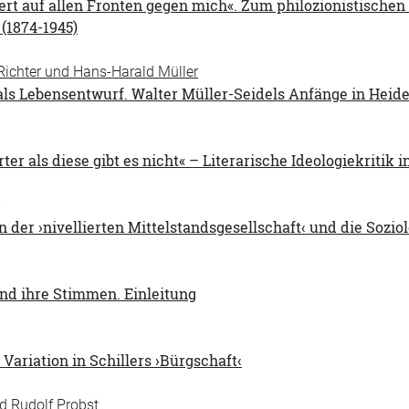
ert auf allen Fronten gegen mich«. Zum philozionistische
1874-1945)
Richter und Hans-Harald Müller
als Lebensentwurf. Walter Müller-Seidels Anfänge in Heid
r als diese gibt es nicht« – Literarische Ideologiekritik in
 der ›nivellierten Mittelstandsgesellschaft‹ und die Sozio
und ihre Stimmen. Einleitung
Variation in Schillers ›Bürgschaft‹
d Rudolf Probst