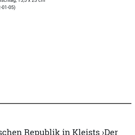
mschlag, 15,5 x 23 cm
-01-05
)
chen Republik in Kleists ›Der