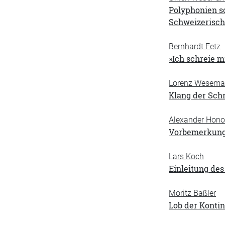
Polyphonien sc
Schweizerisch
Bernhardt Fetz
»Ich schreie mi
Lorenz Wesem
Klang der Schr
Alexander Honol
Vorbemerkung
Lars Koch
Einleitung de
Moritz Baßler
Lob der Kontin