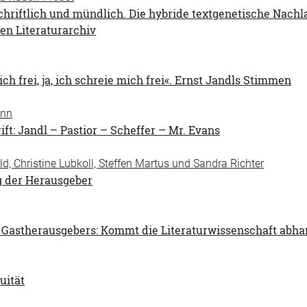
hriftlich und mündlich. Die hybride textgenetische Nachla
en Literaturarchiv
ch frei, ja, ich schreie mich frei«. Ernst Jandls Stimmen
ann
ift: Jandl – Pastior – Scheffer – Mr. Evans
d, Christine Lubkoll, Steffen Martus und Sandra Richter
 der Herausgeber
s Gastherausgebers: Kommt die Literaturwissenschaft abh
uität