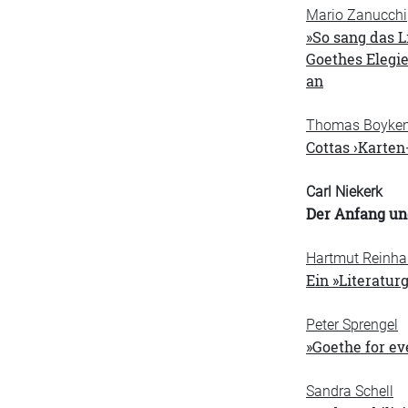
Mario Zanucchi
»So sang das L
Goethes Elegie
an
Thomas Boyke
Cottas ›Karten
Carl Niekerk
Der Anfang und
Hartmut Reinha
Ein »Literatur
Peter Sprengel
»Goethe for ev
Sandra Schell