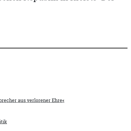
brecher aus verlorener Ehre«
itik