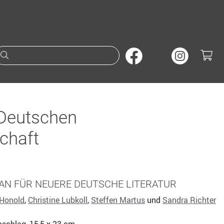
Suche nach Büchern oder A
 Deutschen
schaft
AN FÜR NEUERE DEUTSCHE LITERATUR
 Honold
,
Christine Lubkoll
,
Steffen Martus
und
Sandra Richter