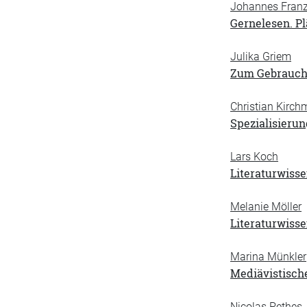
Johannes Fran
Gernelesen. Pl
Julika Griem
Zum Gebrauch 
Christian Kirch
Spezialisieru
Lars Koch
Literaturwisse
Melanie Möller
Literaturwisse
Marina Münkler
Mediävistisch
Nicolas Pethes