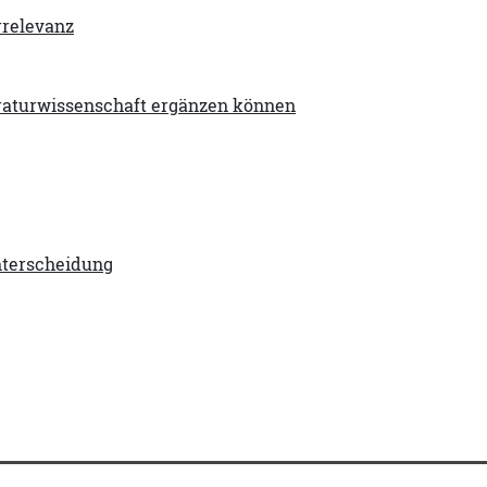
rrelevanz
eraturwissenschaft ergänzen können
nterscheidung