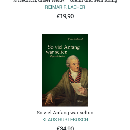
»Friedrich, unser Held« – Gleim und sein König
REIMAR F. LACHER
€19,90
So viel Anfang war selten
KLAUS HURLEBUSCH
€34,90